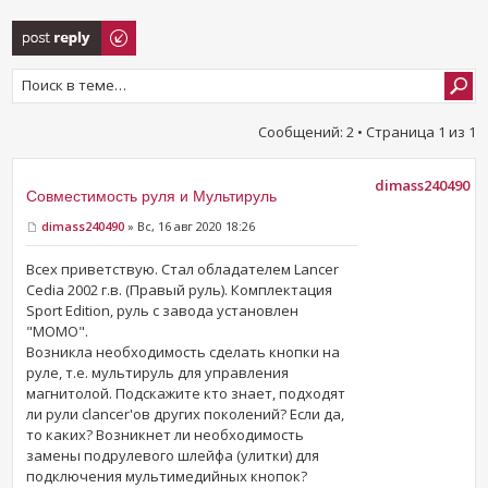
Ответить
Сообщений: 2 • Страница
1
из
1
dimass240490
Совместимость руля и Мультируль
dimass240490
» Вс, 16 авг 2020 18:26
Всех приветствую. Стал обладателем Lancer
Cedia 2002 г.в. (Правый руль). Комплектация
Sport Edition, руль с завода установлен
"MOMO".
Возникла необходимость сделать кнопки на
руле, т.е. мультируль для управления
магнитолой. Подскажите кто знает, подходят
ли рули сlancer'ов других поколений? Если да,
то каких? Возникнет ли необходимость
замены подрулевого шлейфа (улитки) для
подключения мультимедийных кнопок?