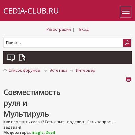
CEDIA-CLUB.RU
Регистрация
|
Вход
Список форумов
Эстетика
Интерьер
Совместимость
руля и
Мультируль
Как изменить салон? Есть опыт - поделись. Есть вопросы -
задавай!
Модераторы:
magic
,
Devil