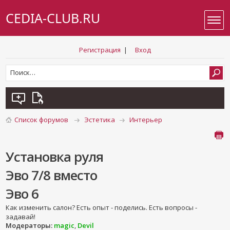
CEDIA-CLUB.RU
Регистрация
|
Вход
Список форумов
Эстетика
Интерьер
Установка руля
Эво 7/8 вместо
Эво 6
Как изменить салон? Есть опыт - поделись. Есть вопросы -
задавай!
Модераторы:
magic
,
Devil