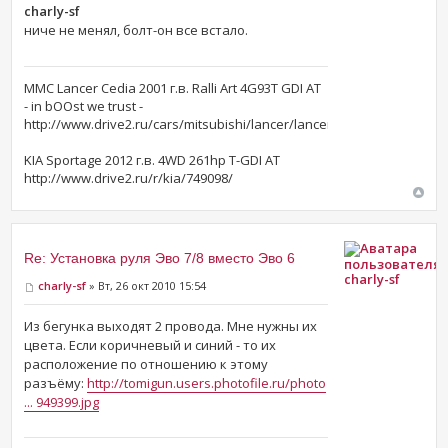
charly-sf
ниче не менял, болт-он все встало.
MMC Lancer Cedia 2001 г.в. Ralli Art 4G93T GDI AT
- in bOOst we trust -
http://www.drive2.ru/cars/mitsubishi/lancer/lancer_vii/mitza/
KIA Sportage 2012 г.в. 4WD 261hp T-GDI AT
http://www.drive2.ru/r/kia/749098/
Re: Установка руля Эво 7/8 вместо Эво 6
charly-sf
charly-sf
» Вт, 26 окт 2010 15:54
Из бегунка выходят 2 провода. Мне нужны их
цвета. Если коричневый и синий - то их
расположение по отношению к этому
разъёму:
http://tomigun.users.photofile.ru/photo
... 949399.jpg