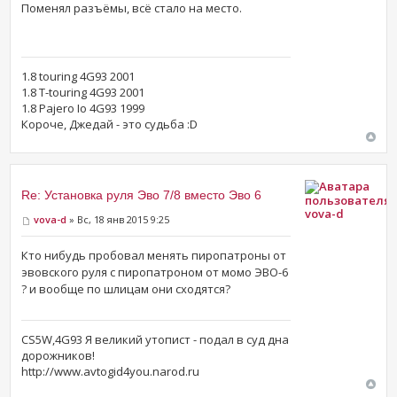
Поменял разъёмы, всё стало на место.
1.8 touring 4G93 2001
1.8 T-touring 4G93 2001
1.8 Pajero Io 4G93 1999
Короче, Джедай - это судьба :D
Re: Установка руля Эво 7/8 вместо Эво 6
vova-d
vova-d
» Вс, 18 янв 2015 9:25
Кто нибудь пробовал менять пиропатроны от
эвовского руля с пиропатроном от момо ЭВО-6
? и вообще по шлицам они сходятся?
CS5W,4G93 Я великий утопист - подал в суд дна
дорожников!
http://www.avtogid4you.narod.ru