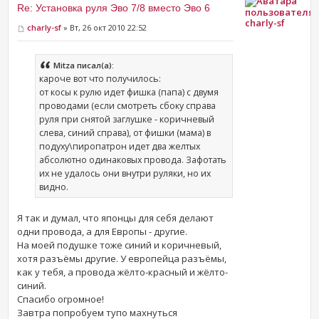
Re: Установка руля Эво 7/8 вместо Эво 6
charly-sf
charly-sf
» Вт, 26 окт 2010 22:52
Mitza писал(а):
кароче вот что получилось:
от косы к рулю идет фишка (папа) с двумя
проводами (если смотреть сбоку справа
руля при снятой заглушке - коричневый
слева, синий справа), от фишки (мама) в
подуху\пиропатрон идет два желтых
абсолютно одинаковых провода. Зафотать
их не удалось они внутри руляки, но их
видно.
Я так и думал, что японцы для себя делают
одни провода, а для Европы - другие.
На моей подушке тоже синий и коричневый,
хотя разъёмы другие. У европейца разъёмы,
как у тебя, а провода жёлто-красный и жёлто-
синий.
Спасибо огромное!
Завтра попробуем тупо махнуться