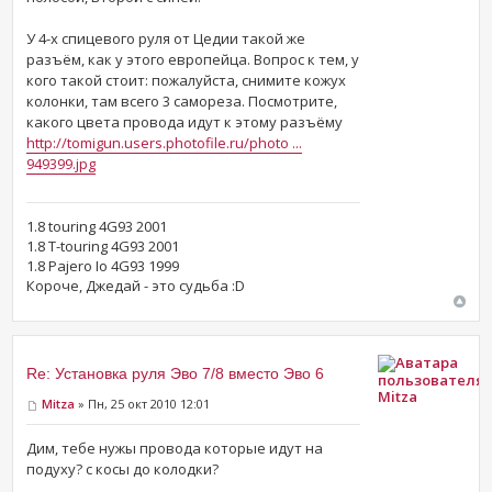
У 4-х спицевого руля от Цедии такой же
разъём, как у этого европейца. Вопрос к тем, у
кого такой стоит: пожалуйста, снимите кожух
колонки, там всего 3 самореза. Посмотрите,
какого цвета провода идут к этому разъёму
http://tomigun.users.photofile.ru/photo ...
949399.jpg
1.8 touring 4G93 2001
1.8 T-touring 4G93 2001
1.8 Pajero Io 4G93 1999
Короче, Джедай - это судьба :D
Re: Установка руля Эво 7/8 вместо Эво 6
Mitza
Mitza
» Пн, 25 окт 2010 12:01
Дим, тебе нужы провода которые идут на
подуху? с косы до колодки?