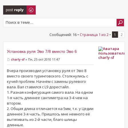
Ответить
Сообщений: 16 •
Страница
1
из
2
•
1
2
Установка руля Эво 7/8 вместо Эво 6
charly-sf
charly-sf
» Пн, 25 окт 2010 11:47
Вчера производил установку руля от Эво 8
вместо своего туринговского. Столкнулись с
кучей проблем. Начнём с замены рулевого
вала. Вал ставился с L9 дорестайл.
1. Разная конфигурация самого вала. На одном
1-я часть длиннее сантиметра на 3-4 чем на
втором.
2. Общая длина отличается на 5мм, т.к. у Цедии
длиннее 3-я часть. Пришлось мне немного её
вытягивать из 2-й части, благо шлицы
длинные.