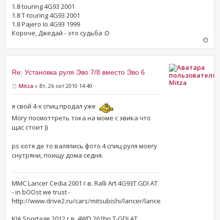
1.8 touring 4G93 2001
1.8 T-touring 4G93 2001
1.8 Pajero Io 4G93 1999
Короче, Джедай - это судьба :D
Re: Установка руля Эво 7/8 вместо Эво 6
Mitza
Mitza
» Вт, 26 окт 2010 14:40
я свой 4-х спиц продал уже
Могу посмоттреть тока на моме с эвика что
щас стоит ))
ps хотя де то валялись фото 4 спиц руля моегу
снутряни, поищу дома седня.
MMC Lancer Cedia 2001 г.в. Ralli Art 4G93T GDI AT
- in bOOst we trust -
http://www.drive2.ru/cars/mitsubishi/lancer/lancer_vii/mitza/
KIA Sportage 2012 г.в. 4WD 261hp T-GDI AT