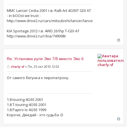
MMC Lancer Cedia 2001 г.в. Ralli Art 4G93T GDI AT
- in bOOst we trust -
http://www.drive2.ru/cars/mitsubishi/lancer/lancer_vii/mitza/
KIA Sportage 2012 г.в. 4WD 261hp T-GDI AT
http://www.drive2.ru/r/kia/749098/
Re: Установка руля Эво 7/8 вместо Эво 6
charly-sf
charly-sf
» Пн, 25 окт 2010 12:02
От самого бегунка к пиропатрону.
1.8 touring 4G93 2001
1.8 T-touring 4G93 2001
1.8 Pajero Io 4G93 1999
Короче, Джедай - это судьба :D