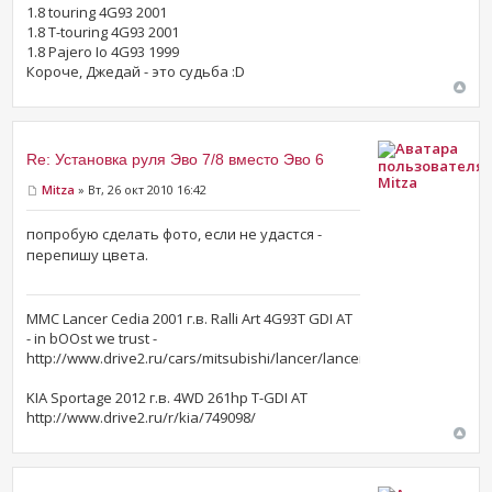
1.8 touring 4G93 2001
1.8 T-touring 4G93 2001
1.8 Pajero Io 4G93 1999
Короче, Джедай - это судьба :D
Re: Установка руля Эво 7/8 вместо Эво 6
Mitza
Mitza
» Вт, 26 окт 2010 16:42
попробую сделать фото, если не удастся -
перепишу цвета.
MMC Lancer Cedia 2001 г.в. Ralli Art 4G93T GDI AT
- in bOOst we trust -
http://www.drive2.ru/cars/mitsubishi/lancer/lancer_vii/mitza/
KIA Sportage 2012 г.в. 4WD 261hp T-GDI AT
http://www.drive2.ru/r/kia/749098/