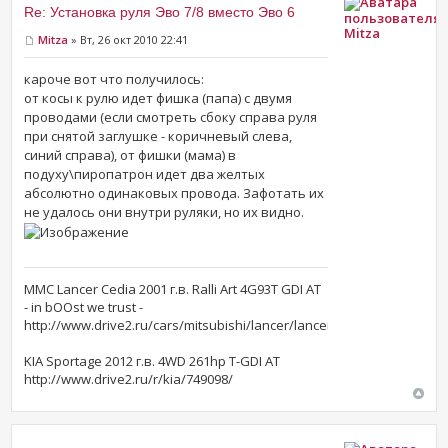
Re: Установка руля Эво 7/8 вместо Эво 6
Mitza
Mitza
» Вт, 26 окт 2010 22:41
кароче вот что получилось:
от косы к рулю идет фишка (папа) с двумя
проводами (если смотреть сбоку справа руля
при снятой заглушке - коричневый слева,
синий справа), от фишки (мама) в
подуху\пиропатрон идет два желтых
абсолютно одинаковых провода. Зафотать их
не удалось они внутри руляки, но их видно.
MMC Lancer Cedia 2001 г.в. Ralli Art 4G93T GDI AT
- in bOOst we trust -
http://www.drive2.ru/cars/mitsubishi/lancer/lancer_vii/mitza/
KIA Sportage 2012 г.в. 4WD 261hp T-GDI AT
http://www.drive2.ru/r/kia/749098/