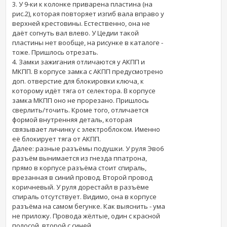
3. У 9-ки к колонке приварена пластина (на
рис.2), которая повторяет изгиб вала вправо у
верхней крестовины. Естественно, она не
даёт согнуть вал влево. У Цедии такой
пластины нет вообще, на рисунке в каталоге -
тоже. Пришлось отрезать.
4. Замки зажигания отличаются у АКПП и
МКПП. В корпусе замка с АКПП предусмотрено
доп. отверстие для блокировки ключа, к
которому идёт тяга от селектора. В корпусе
замка МКПП оно не прорезано. Пришлось
сверлить/точить. Кроме того, отличается
формой внутренняя деталь, которая
связывает личинку с электроблоком. Именно
её блокирует тяга от АКПП.
Далее: разные разъёмы подушки. У руля Эво6
разъём вынимается из гнезда ппатрона,
прямо в корпусе разъёма стоит спираль,
врезанная в синий провод. Второй провод
коричневый. У руля дорестайл в разъёме
спираль отсутствует. Видимо, она в корпусе
разъёма на самом бегунке. Как выяснить - ума
не приложу. Провода жёлтые, один с красной
полосой, второй с синей.