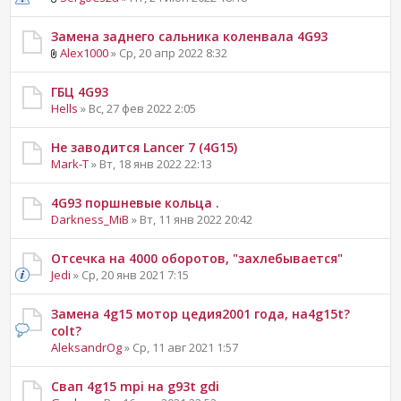
Замена заднего сальника коленвала 4G93
Alex1000
» Ср, 20 апр 2022 8:32
ГБЦ 4G93
Hells
» Вс, 27 фев 2022 2:05
Не заводится Lancer 7 (4G15)
Mark-T
» Вт, 18 янв 2022 22:13
4G93 поршневые кольца .
Darkness_MiB
» Вт, 11 янв 2022 20:42
Отсечка на 4000 оборотов, "захлебывается"
Jedi
» Ср, 20 янв 2021 7:15
Замена 4g15 мотор цедия2001 года, на4g15t?
colt?
AleksandrOg
» Ср, 11 авг 2021 1:57
Свап 4g15 mpi на g93t gdi