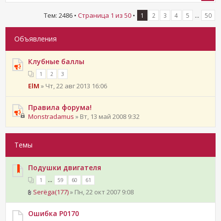
Тем: 2486 •
Страница
1
из
50
•
...
1
2
3
4
5
50
Объявления
Клубные баллы
1
2
3
ElM
» Чт, 22 авг 2013 16:06
Правила форума!
Monstradamus
» Вт, 13 май 2008 9:32
Темы
Подушки двигателя
...
1
59
60
61
Serёga(177)
» Пн, 22 окт 2007 9:08
Ошибка Р0170