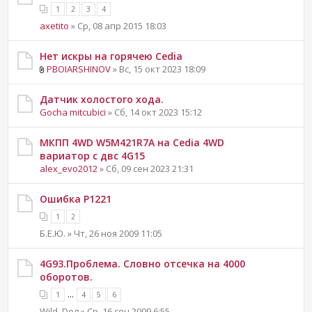
1
2
3
4
axetito
» Ср, 08 апр 2015 18:03
Нет искры на горячею Cedia
PBOIARSHINOV
» Вс, 15 окт 2023 18:09
Датчик холостого хода.
Gocha mitcubici
» Сб, 14 окт 2023 15:12
МКПП 4WD W5M421R7A на Cedia 4WD
вариатор с двс 4G15
alex_evo2012
» Сб, 09 сен 2023 21:31
Ошибка P1221
1
2
Б.Е.Ю. » Чт, 26 ноя 2009 11:05
4G93.Проблема. Словно отсечка на 4000
оборотов.
...
1
4
5
6
Wild_Dog » Ср, 16 сен 2009 6:55