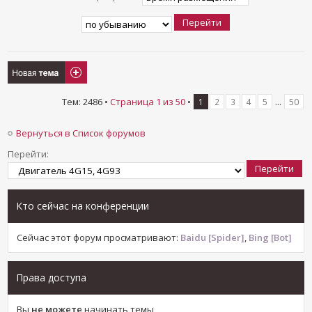
Новая тема
Тем: 2486 •
Страница
1
из
50
•
...
1
2
3
4
5
50
Вернуться в Список форумов
Перейти:
Кто сейчас на конференции
Сейчас этот форум просматривают:
Baidu [Spider]
,
Bing [Bot]
Права доступа
Вы
не можете
начинать темы