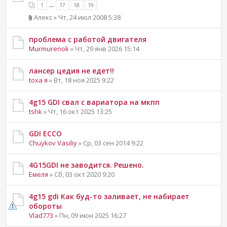
...
1
17
18
19
Алекс » Чт, 24 июл 2008 5:38
проблема с работой двигателя
Murmurenok
» Чт, 29 янв 2026 15:14
лансер цедия не едет!!
toxa я
» Вт, 18 ноя 2025 9:22
4g15 GDI свал с вариатора на мкпп
tshk
» Чт, 16 окт 2025 13:25
GDI ECCO
Chuykov Vasiliy
» Ср, 03 сен 2014 9:22
4G15GDI не заводится. Решено.
Емеля
» Сб, 03 окт 2020 9:20
4g15 gdi Как буд-то заливает, не набирает
обороты
Vlad773
» Пн, 09 июн 2025 16:27