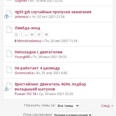
Gopher
» Вт, 16 ноя 2021 22:52
4g93 gdi случайные пропуски зажигания
artemicic
» Чт, 07 окт 2021 21:36
Лямбда-зонд
...
1
46
47
48
Monstradamus
» Пн, 20 авг 2007 11:24
Неполадки с двигателем
YoungMill
» Пт, 09 июл 2021 20:33
Не работает 4 цилиндр
Gromozeka
» Вс, 25 апр 2021 6:45
8рестайлинг Двигатель 4G94, подбор
вкладышей шатунов
Роман 152 18
» Ср, 30 июн 2021 22:20
Показать темы за:
След.
Поле сортировки