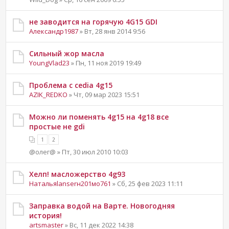
не заводится на горячую 4G15 GDI
Александр1987
» Вт, 28 янв 2014 9:56
Сильный жор масла
YoungVlad23
» Пн, 11 ноя 2019 19:49
Проблема с cedia 4g15
AZIK_REDKO
» Чт, 09 мар 2023 15:51
Можно ли поменять 4g15 на 4g18 все
простые не gdi
1
2
@олег@ » Пт, 30 июл 2010 10:03
Хелп! масложерство 4g93
Натальяlanserн201мо761
» Сб, 25 фев 2023 11:11
Заправка водой на Варте. Новогодняя
история!
artsmaster
» Вс, 11 дек 2022 14:38