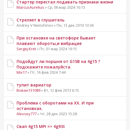
Стартер перестал подавать признаки жизни
MarcusAurelius
» Ср, 06 мар 2024 10:13
Стреляет в глушитель
Andrey V Nemchinov » Пн, 13 дек 2010 13:36
При остановке на светофоре бывает
плавают обороты,и вибрация
Sergej.Kret
» Пт, 01 мар 2024 19:15
Подойдут ли поршня от G15B на 4g15 ?
Подскажите пожалуйста.
Mix17
» Пт, 16 фев 2024 7:44
тупит вариатор
Вован131089
» Вт, 12 фев 2013 6:15
Проблема с оборотами на ХХ. И при
остановках.
Alexsey777
» Чт, 28 дек 2023 15:28
Свап 4g15 MPI => 4g93t