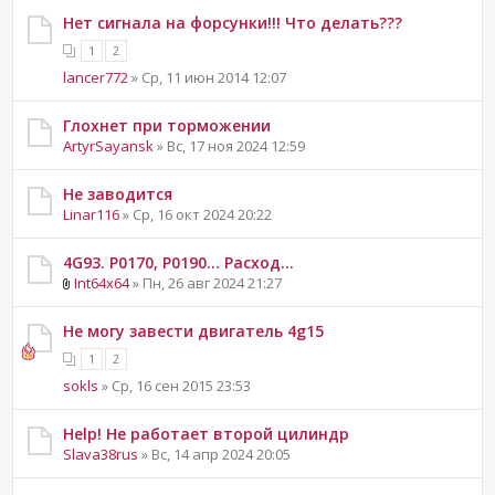
Нет сигнала на форсунки!!! Что делать???
1
2
lancer772
» Ср, 11 июн 2014 12:07
Глохнет при торможении
ArtyrSayansk
» Вс, 17 ноя 2024 12:59
Не заводится
Linar116
» Ср, 16 окт 2024 20:22
4G93. P0170, P0190... Расход...
Int64x64
» Пн, 26 авг 2024 21:27
Не могу завести двигатель 4g15
1
2
sokls
» Ср, 16 сен 2015 23:53
Help! Не работает второй цилиндр
Slava38rus
» Вс, 14 апр 2024 20:05