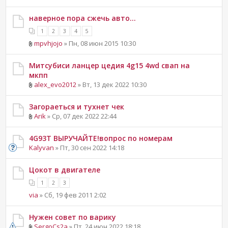
наверное пора сжечь авто...
1
2
3
4
5
mpvhjojo
» Пн, 08 июн 2015 10:30
Митсубиси ланцер цедия 4g15 4wd свап на
мкпп
alex_evo2012
» Вт, 13 дек 2022 10:30
Загораеться и тухнет чек
Arik
» Ср, 07 дек 2022 22:44
4G93T ВЫРУЧАЙТЕ!вопрос по номерам
Kalyvan
» Пт, 30 сен 2022 14:18
Цокот в двигателе
1
2
3
via
» Сб, 19 фев 2011 2:02
Нужен совет по варику
SergoCs2a
» Пт, 24 июн 2022 18:18