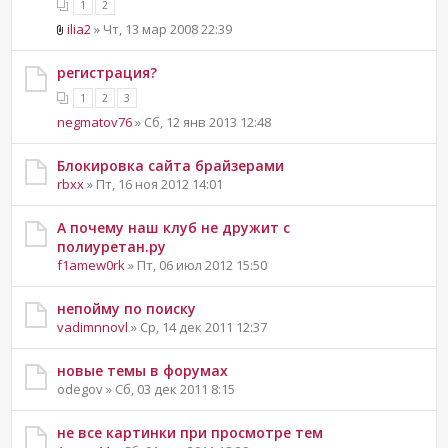
1
2
ilia2
» Чт, 13 мар 2008 22:39
регистрация?
1
2
3
negmatov76
» Сб, 12 янв 2013 12:48
Блокировка сайта брайзерами
rbxx
» Пт, 16 ноя 2012 14:01
А почему наш клуб не дружит с
полиуретан.ру
f1amew0rk
» Пт, 06 июл 2012 15:50
непойму по поиску
vadimnnovl
» Ср, 14 дек 2011 12:37
новые темы в форумах
odegov » Сб, 03 дек 2011 8:15
не все картинки при просмотре тем