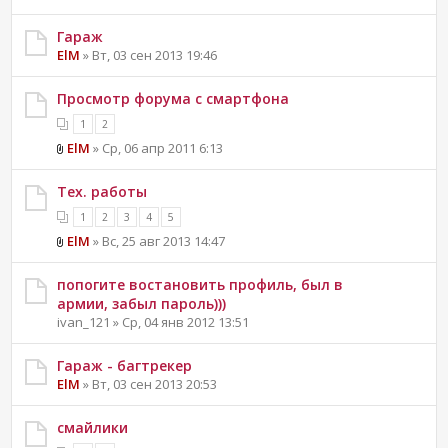
Гараж
ElM
» Вт, 03 сен 2013 19:46
Просмотр форума с смартфона
1
2
ElM
» Ср, 06 апр 2011 6:13
Тех. работы
1
2
3
4
5
ElM
» Вс, 25 авг 2013 14:47
попогите востановить профиль, был в
армии, забыл пароль)))
ivan_121 » Ср, 04 янв 2012 13:51
Гараж - багтрекер
ElM
» Вт, 03 сен 2013 20:53
смайлики