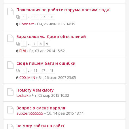
Пожелания по работе форума постим сюда!
...
1
36
37
38
Connect
» Пн, 25 июн 2007 14:15
Барахолка vs. Доска объявлений
...
1
7
8
9
ElM
» Вс, 03 авг 2014 15:52
Сюда пишем баги и ошибки
...
1
16
17
18
C00LM4N
» Вт, 26 июн 2007 23:05
Помогу чем смогу
toshak
» Чт, 05 мар 2015 10:32
Вопрос о смене пароля
subzero555555
» Сб, 14 фев 2015 13:11
не могу зайти на сайт(