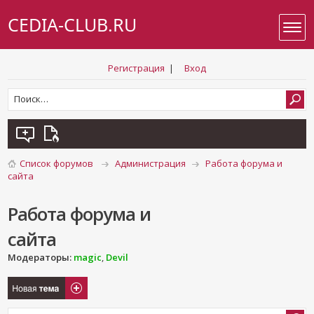
CEDIA-CLUB.RU
Регистрация
|
Вход
Список форумов
Администрация
Работа форума и
сайта
Работа форума и
сайта
Модераторы:
magic
,
Devil
Новая тема