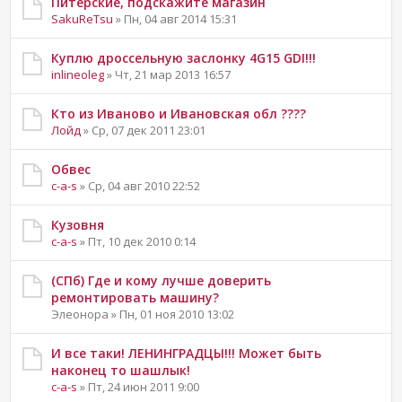
Питерские, подскажите магазин
SakuReTsu
» Пн, 04 авг 2014 15:31
Куплю дроссельную заслонку 4G15 GDI!!!
inlineoleg
» Чт, 21 мар 2013 16:57
Кто из Иваново и Ивановская обл ????
Лойд
» Ср, 07 дек 2011 23:01
Обвес
c-a-s
» Ср, 04 авг 2010 22:52
Кузовня
c-a-s
» Пт, 10 дек 2010 0:14
(СПб) Где и кому лучше доверить
ремонтировать машину?
Элеонора » Пн, 01 ноя 2010 13:02
И все таки! ЛЕНИНГРАДЦЫ!!! Может быть
наконец то шашлык!
c-a-s
» Пт, 24 июн 2011 9:00