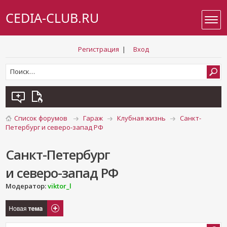
CEDIA-CLUB.RU
Регистрация
|
Вход
Список форумов
Гараж
Клубная жизнь
Санкт-
Петербург и северо-запад РФ
Санкт-Петербург
и северо-запад РФ
Модератор:
viktor_l
Новая тема