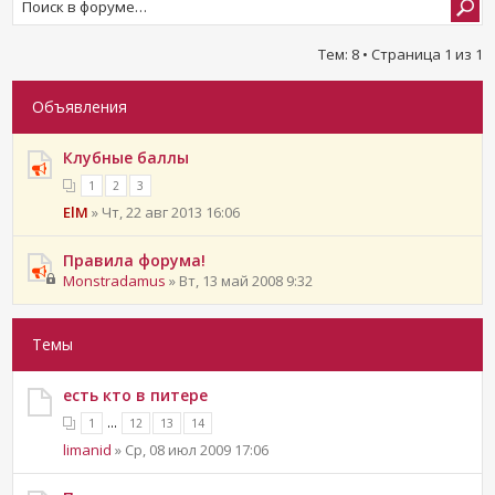
Тем: 8 • Страница
1
из
1
Объявления
Клубные баллы
1
2
3
ElM
» Чт, 22 авг 2013 16:06
Правила форума!
Monstradamus
» Вт, 13 май 2008 9:32
Темы
есть кто в питере
...
1
12
13
14
limanid
» Ср, 08 июл 2009 17:06