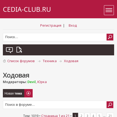
CEDIA-CLUB.RU
Регистрация
|
Вход
Список форумов
Техника
Ходовая
Ходовая
Модераторы:
Devil
,
Юрка
Новая тема
Тем: 1019 •
Страница
1
из
21
•
...
1
2
3
4
5
21