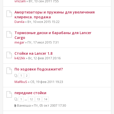
vnizam
» Вт, 13 сен 2011 7:55
Амортизаторы и пружины для увеличения
клиренса. продажа
Danila
» Вт, 10 ноя 2015 15:22
Тормозные диски и барабаны для Lancer
Cargo
megar
» Пт, 17 июл 2015 7:31
Cтойки на Lancer 1.8
k422kk
» Вс, 12 фев 2017 20:16
По ходовке Подскажите!?
1
2
MaRkuS
» Сб, 19 фев 2011 19:23
передние стойки
...
1
12
13
14
Ванюша » Пт, 05 окт 2007 17:30