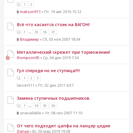
1
2
makson911
» Пт, 19 авг 2016 15:12
Всё что касается стоек на ВАГОН!
...
1
35
36
37
Владимир
» Сб, 03 ноя 2007 18:34
Металлический скрежет при торможении!
thompson95
» Ср, 04 дек 2019 7:34
Гул спереди но не ступица!!!!
1
2
3
lancer511 » Пт, 02 дек 2011 6:57
Замена ступичных подшипников.
...
1
34
35
36
unavailable » Чт, 06 сен 2007 11:10
От чего подходит цапфа на ланцер цедия
Danag
» Вс, 03 мар 2019 19:38