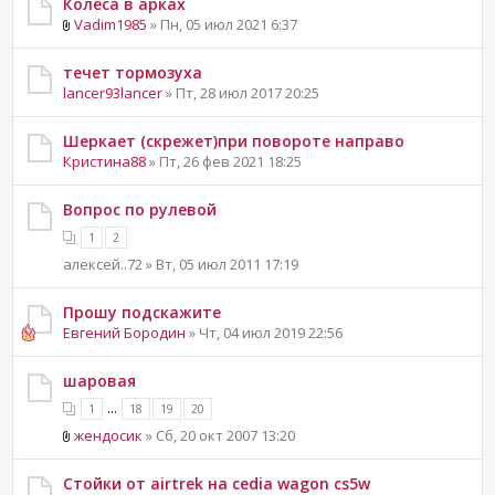
Колеса в арках
Vadim1985
» Пн, 05 июл 2021 6:37
течет тормозуха
lancer93lancer
» Пт, 28 июл 2017 20:25
Шеркает (скрежет)при повороте направо
Кристина88
» Пт, 26 фев 2021 18:25
Вопрос по рулевой
1
2
алексей..72 » Вт, 05 июл 2011 17:19
Прошу подскажите
Евгений Бородин
» Чт, 04 июл 2019 22:56
шаровая
...
1
18
19
20
жендосик
» Сб, 20 окт 2007 13:20
Стойки от airtrek на cedia wagon cs5w