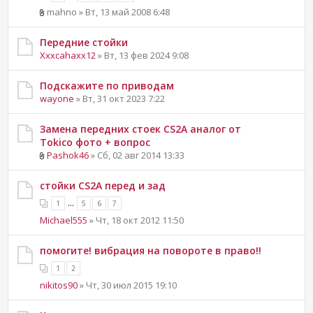
mahno » Вт, 13 май 2008 6:48
Передние стойки
Xxxcahaxx12
» Вт, 13 фев 2024 9:08
Подскажите по приводам
wayone
» Вт, 31 окт 2023 7:22
Замена передних стоек CS2A аналог от
Tokico фото + вопрос
Pashok46
» Сб, 02 авг 2014 13:33
стойки CS2A перед и зад
...
1
5
6
7
Michael555
» Чт, 18 окт 2012 11:50
помогите! вибрация на повороте в право!!
1
2
nikitos90
» Чт, 30 июл 2015 19:10