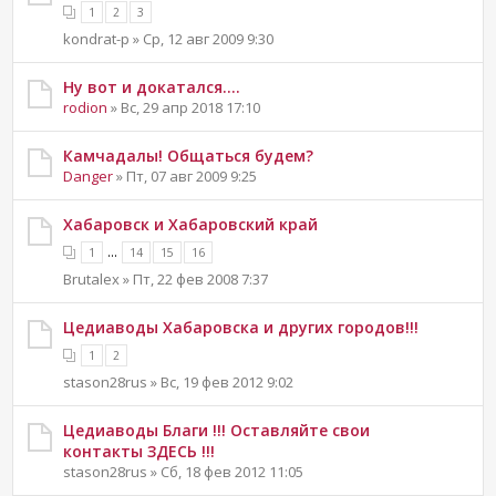
1
2
3
kondrat-p » Ср, 12 авг 2009 9:30
Ну вот и докатался....
rodion
» Вс, 29 апр 2018 17:10
Камчадалы! Общаться будем?
Danger
» Пт, 07 авг 2009 9:25
Хабаровск и Хабаровский край
...
1
14
15
16
Brutalex » Пт, 22 фев 2008 7:37
Цедиаводы Хабаровска и других городов!!!
1
2
stason28rus » Вс, 19 фев 2012 9:02
Цедиаводы Благи !!! Оставляйте свои
контакты ЗДЕСЬ !!!
stason28rus » Сб, 18 фев 2012 11:05