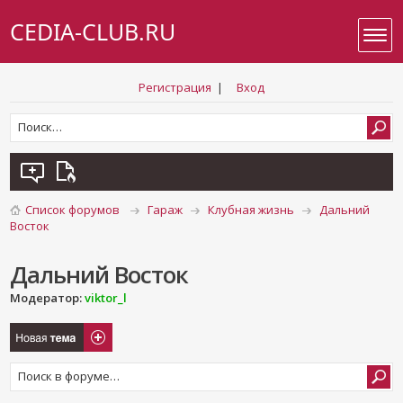
CEDIA-CLUB.RU
Регистрация
|
Вход
Список форумов
Гараж
Клубная жизнь
Дальний
Восток
Дальний Восток
Модератор:
viktor_l
Новая тема