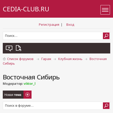
CEDIA-CLUB.RU
Регистрация
|
Вход
Список форумов
Гараж
Клубная жизнь
Восточная
Сибирь
Восточная Сибирь
Модератор:
viktor_l
Новая тема