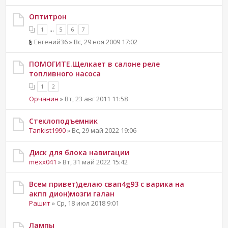
Оптитрон
...
1
5
6
7
Евгений36 » Вс, 29 ноя 2009 17:02
ПОМОГИТЕ.Щелкает в салоне реле
топливного насоса
1
2
Орчанин
» Вт, 23 авг 2011 11:58
Стеклоподъемник
Tankist1990
» Вс, 29 май 2022 19:06
Диск для блока навигации
mexx041
» Вт, 31 май 2022 15:42
Всем привет)делаю свап4g93 с варика на
акпп дион)мозги галан
Рашит
» Ср, 18 июл 2018 9:01
Лампы