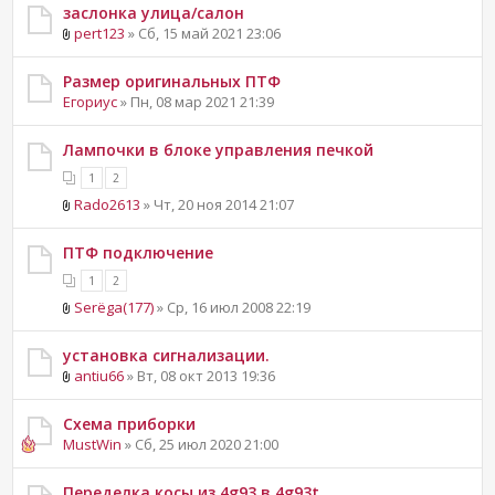
заслонка улица/салон
pert123
» Сб, 15 май 2021 23:06
Размер оригинальных ПТФ
Егориус
» Пн, 08 мар 2021 21:39
Лампочки в блоке управления печкой
1
2
Rado2613
» Чт, 20 ноя 2014 21:07
ПТФ подключение
1
2
Serёga(177)
» Ср, 16 июл 2008 22:19
установка сигнализации.
antiu66
» Вт, 08 окт 2013 19:36
Схема приборки
MustWin
» Сб, 25 июл 2020 21:00
Переделка косы из 4g93 в 4g93t