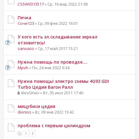
CS5W0313517
» Ср, 16 мар 2022 21:38
Печка
Сочи123
» Ср, 09 фев 2022 16:01
У кого есть эл.складывание зеркал
отзовитесь!
sanxaos
» Ср, 17 май 2017 15:21
Нужна помощь по проводке....
Mpvh
» Пн, 24 янв 2022 6:34
Нужна помощь! электро схемы 4G93 GDI
Turbo Цедия Вагон Ралл
AlexSKiev » Вт, 05 июл 2011 17:40
мицубиси цедия
dioniss
» Вс, 09 янв 2022 13:42
проблема с первым цилиндром
1
2