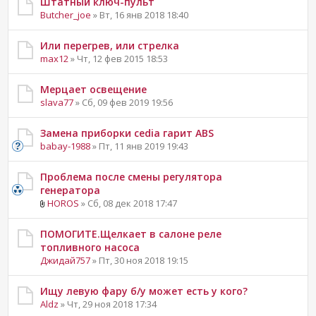
Штатный ключ-пульт
Butcher_joe
» Вт, 16 янв 2018 18:40
Или перегрев, или стрелка
max12
» Чт, 12 фев 2015 18:53
Мерцает освещение
slava77
» Сб, 09 фев 2019 19:56
Замена приборки cedia гарит ABS
babay-1988
» Пт, 11 янв 2019 19:43
Проблема после смены регулятора
генератора
HOROS
» Сб, 08 дек 2018 17:47
ПОМОГИТЕ.Щелкает в салоне реле
топливного насоса
Джидай757
» Пт, 30 ноя 2018 19:15
Ищу левую фару б/у может есть у кого?
Aldz
» Чт, 29 ноя 2018 17:34