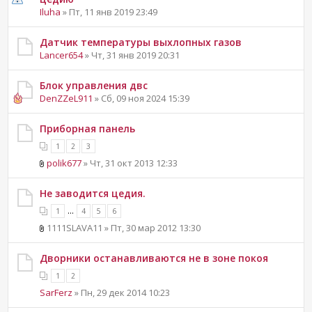
Iluha
» Пт, 11 янв 2019 23:49
Датчик температуры выхлопных газов
Lancer654
» Чт, 31 янв 2019 20:31
Блок управления двс
DenZZeL911
» Сб, 09 ноя 2024 15:39
Приборная панель
1
2
3
polik677
» Чт, 31 окт 2013 12:33
Не заводится цедия.
...
1
4
5
6
1111SLAVA11 » Пт, 30 мар 2012 13:30
Дворники останавливаются не в зоне покоя
1
2
SarFerz
» Пн, 29 дек 2014 10:23