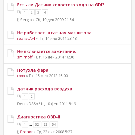
Есть ли Датчик холостого хода на GDI?
1
2
3
4
Sergio » Сб, 19 дек 2009 21:54
Не работает штатная магнитола
realist754
» Пт, 14 янв 2011 23:13
Не включается зажигание.
smirnoff
» Вт, 16 дек 2014 16:30
Потухла фара
rbxx
» Пт, 15 фев 2013 15:00
датчик расхода воздуха
1
2
Denis.D86 » Чт, 10 фев 2011 8:19
Диагностика OBD-II
...
1
52
53
54
Prohor
» Ср, 22 окт 2008 5:27