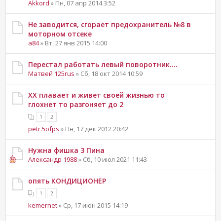
Akkord
» Пн, 07 апр 2014 3:52
Не заводится, сгорает предохранитель №8 в
моторном отсеке
a84
» Вт, 27 янв 2015 14:00
Перестал работать левый поворотник....
Матвей 125rus
» Сб, 18 окт 2014 10:59
ХХ плавает и живет своей жизнью то
глохнет то разгоняет до 2
1
2
petr.5ofps
» Пн, 17 дек 2012 20:42
Нужна фишка 3 Пина
Александр 1988
» Сб, 10 июл 2021 11:43
опять КОНДИЦИОНЕР
1
2
kemernet
» Ср, 17 июн 2015 14:19