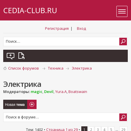
CEDIA-CLUB.RU
Регистрация
|
Вход
Список форумов
Техника
Электрика
Электрика
Модераторы:
magic
,
Devil
,
Yura.A
,
Boatswain
Новая тема
Тем: 1402 •
Страница
1
из
29
•
...
1
2
3
4
5
29