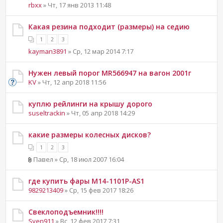
rbxx
» Чт, 17 янв 2013 11:48
Какая резина подходит (размеры) на седию
1
2
3
kayman3891
» Ср, 12 мар 2014 7:17
Нужен левый порог MR566947 на вагон 2001г
KV
» Чт, 12 апр 2018 11:56
куплю рейлинги на крышу дорого
suseltrackin
» Чт, 05 апр 2018 14:29
какие размеры колесных дисков?
1
2
3
Павел » Ср, 18 июл 2007 16:04
где купить фары M14-1101P-AS1
9829213409
» Ср, 15 фев 2017 18:26
Свеклоподъемник!!!!
Sven911
» Вс, 12 фев 2017 7:31