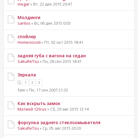
megar
» Вт, 22 дек 2015 20:47
Молдинги
santos
» Вс, 06 дек 2015 0:03
спойлер
Homeciovoti
» Пт, 02 окт 2015 18:41
задняя губа с вагона на седан
SakuReTsu
» Пн, 28 сен 2015 18:41
Зеркала
1
2
3
fate » Пн, 17 сен 2007 21:32
Как вскрыть замок
Матвей 125rus
» Сб, 29 авг 2015 12:14
форсунка заднего стеклоомывателя
SakuReTsu
» Ср, 05 авг 2015 20:20