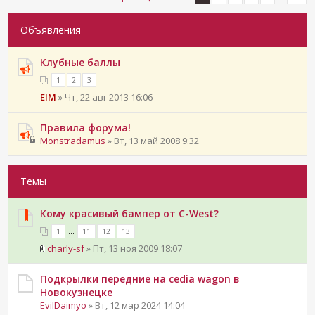
Объявления
Клубные баллы
1
2
3
ElM
» Чт, 22 авг 2013 16:06
Правила форума!
Monstradamus
» Вт, 13 май 2008 9:32
Темы
Кому красивый бампер от C-West?
...
1
11
12
13
charly-sf
» Пт, 13 ноя 2009 18:07
Подкрылки передние на cedia wagon в
Новокузнецке
EvilDaimyo
» Вт, 12 мар 2024 14:04