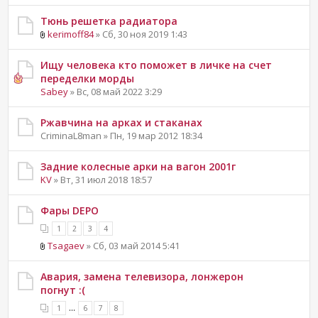
Тюнь решетка радиатора
kerimoff84
» Сб, 30 ноя 2019 1:43
Ищу человека кто поможет в личке на счет
переделки морды
Sabey
» Вс, 08 май 2022 3:29
Ржавчина на арках и стаканах
CriminaL8man » Пн, 19 мар 2012 18:34
Задние колесные арки на вагон 2001г
KV
» Вт, 31 июл 2018 18:57
Фары DEPO
1
2
3
4
Tsagaev
» Сб, 03 май 2014 5:41
Авария, замена телевизора, лонжерон
погнут :(
...
1
6
7
8