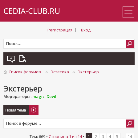
CEDIA-CLUB.RU
Регистрация
|
Вход
Список форумов
Эстетика
Экстерьер
Экстерьер
Модераторы:
magic
,
Devil
Новая тема
Тем: 669 •
Страница
1
из
14
•
...
1
2
3
4
5
14