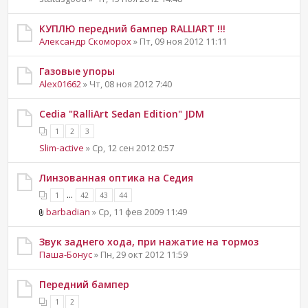
КУПЛЮ передний бампер RALLIART !!!
Александр Скоморох
» Пт, 09 ноя 2012 11:11
Газовые упоры
Alex01662
» Чт, 08 ноя 2012 7:40
Cedia "RalliArt Sedan Edition" JDM
1
2
3
Slim-active
» Ср, 12 сен 2012 0:57
Линзованная оптика на Седия
...
1
42
43
44
barbadian
» Ср, 11 фев 2009 11:49
Звук заднего хода, при нажатие на тормоз
Паша-Бонус
» Пн, 29 окт 2012 11:59
Передний бампер
1
2