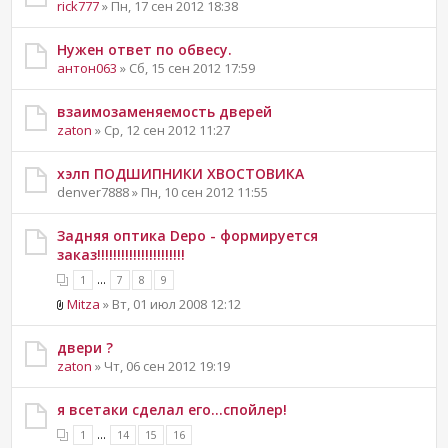
rick777
» Пн, 17 сен 2012 18:38
Нужен ответ по обвесу.
антон063
» Сб, 15 сен 2012 17:59
взаимозаменяемость дверей
zaton
» Ср, 12 сен 2012 11:27
хэлп ПОДШИПНИКИ ХВОСТОВИКА
denver7888 » Пн, 10 сен 2012 11:55
Задняя оптика Depo - формируется
заказ!!!!!!!!!!!!!!!!!!!!!!
...
1
7
8
9
Mitza
» Вт, 01 июл 2008 12:12
двери ?
zaton
» Чт, 06 сен 2012 19:19
я всетаки сделал его...спойлер!
...
1
14
15
16