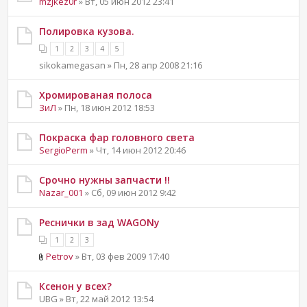
mzjkez0r
» Вт, 05 июн 2012 23:41
Полировка кузова.
1
2
3
4
5
sikokamegasan » Пн, 28 апр 2008 21:16
Хромированая полоса
ЗиЛ
» Пн, 18 июн 2012 18:53
Покраска фар головного света
SergioPerm
» Чт, 14 июн 2012 20:46
Срочно нужны запчасти !!
Nazar_001
» Сб, 09 июн 2012 9:42
Реснички в зад WAGONу
1
2
3
Petrov
» Вт, 03 фев 2009 17:40
Ксенон у всех?
UBG » Вт, 22 май 2012 13:54