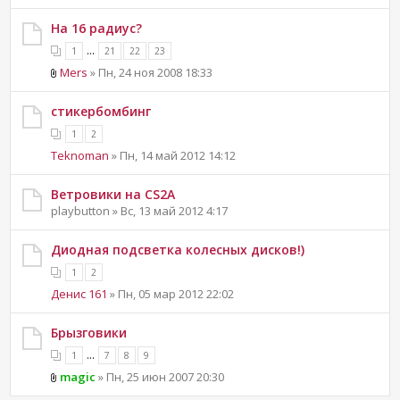
На 16 радиус?
...
1
21
22
23
Mers
» Пн, 24 ноя 2008 18:33
стикербомбинг
1
2
Teknoman
» Пн, 14 май 2012 14:12
Ветровики на CS2A
playbutton » Вс, 13 май 2012 4:17
Диодная подсветка колесных дисков!)
1
2
Денис 161
» Пн, 05 мар 2012 22:02
Брызговики
...
1
7
8
9
magic
» Пн, 25 июн 2007 20:30