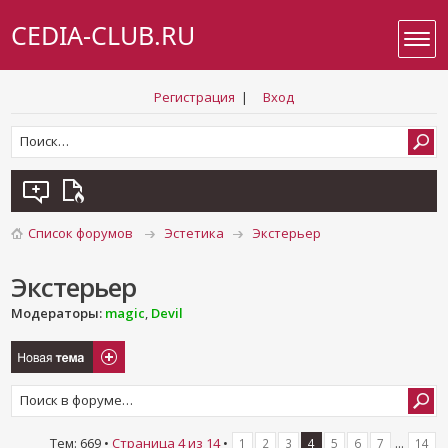
CEDIA-CLUB.RU
Регистрация
|
Вход
Список форумов
Эстетика
Экстерьер
Экстерьер
Модераторы:
magic
,
Devil
Новая тема
Тем: 669 •
Страница
4
из
14
•
...
1
2
3
4
5
6
7
14