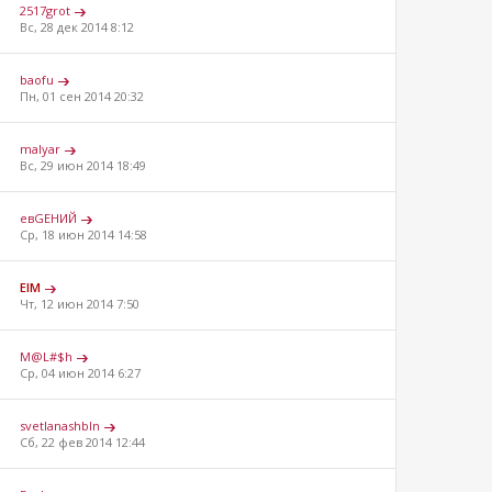
2517grot
Вс, 28 дек 2014 8:12
baofu
Пн, 01 сен 2014 20:32
malyar
Вс, 29 июн 2014 18:49
евGEНИЙ
Ср, 18 июн 2014 14:58
ElM
Чт, 12 июн 2014 7:50
M@L#$h
Ср, 04 июн 2014 6:27
svetlanashbln
Сб, 22 фев 2014 12:44