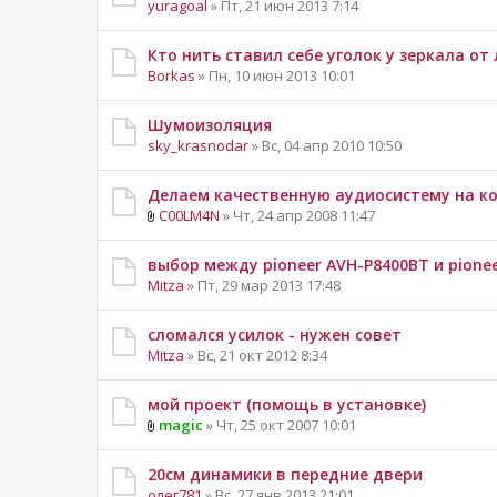
yuragoal
» Пт, 21 июн 2013 7:14
Кто нить ставил себе уголок у зеркала от 
Borkas
» Пн, 10 июн 2013 10:01
Шумоизоляция
sky_krasnodar
» Вс, 04 апр 2010 10:50
Делаем качественную аудиосистему на к
C00LM4N
» Чт, 24 апр 2008 11:47
выбор между pioneer AVH-P8400BT и pione
Mitza
» Пт, 29 мар 2013 17:48
сломался усилок - нужен совет
Mitza
» Вс, 21 окт 2012 8:34
мой проект (помощь в установке)
magic
» Чт, 25 окт 2007 10:01
20см динамики в передние двери
олег781
» Вс, 27 янв 2013 21:01