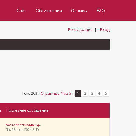
Сайт
Объявления
Отзывы
FAQ
Регистрация
|
Вход
Тем: 203 •
Страница
1
из
5
•
1
2
3
4
5
ы
Последнее сообщение
zaoliviapetrvz4441
Пн, 08 июл 2024 6:49