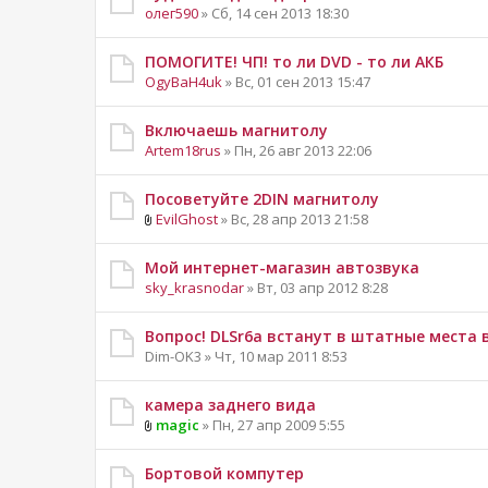
олег590
» Сб, 14 сен 2013 18:30
ПОМОГИТЕ! ЧП! то ли DVD - то ли АКБ
OgyBaH4uk
» Вс, 01 сен 2013 15:47
Включаешь магнитолу
Artem18rus
» Пн, 26 авг 2013 22:06
Посоветуйте 2DIN магнитолу
EvilGhost
» Вс, 28 апр 2013 21:58
Мой интернет-магазин автозвука
sky_krasnodar
» Вт, 03 апр 2012 8:28
Вопрос! DLSr6a встанут в штатные места 
Dim-OK3 » Чт, 10 мар 2011 8:53
камера заднего вида
magic
» Пн, 27 апр 2009 5:55
Бортовой компутер