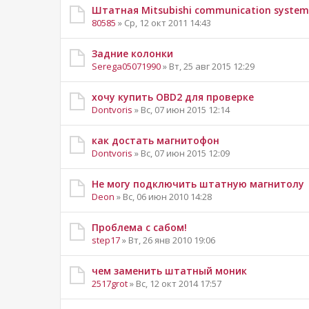
Штатная Mitsubishi communication system
80585
» Ср, 12 окт 2011 14:43
Задние колонки
Serega05071990
» Вт, 25 авг 2015 12:29
хочу купить OBD2 для проверке
Dontvoris
» Вс, 07 июн 2015 12:14
как достать магнитофон
Dontvoris
» Вс, 07 июн 2015 12:09
Не могу подключить штатную магнитолу
Deon
» Вс, 06 июн 2010 14:28
Проблема с сабом!
step17
» Вт, 26 янв 2010 19:06
чем заменить штатный моник
2517grot
» Вс, 12 окт 2014 17:57