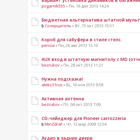
Вариант установка динамиков в багажни
pogarnik555
» Пн, 16 дек 2013 14:24
Бюджетная альтернатива штатной мульт
Созерцатель
» Вт, 15 окт 2013 15:51
Короб для сабуфера в стиле стелс.
pensia
» Пн, 26 авг 2013 13:10
AUX вход в штатную магнитолу с MD (отч
bezrukov
» Пн, 28 окт 2013 11:21
Нужна подсказка!
aleks31rus
» Вс, 10 ноя 2013 9:58
Активная антенна
bezrukov
» Пт, 04 окт 2013 7:09
CD-чейнджер для Pioneer carrozzeria
MinZdraF
» Чт, 12 мар 2009 12:54
Аудио в задние двери