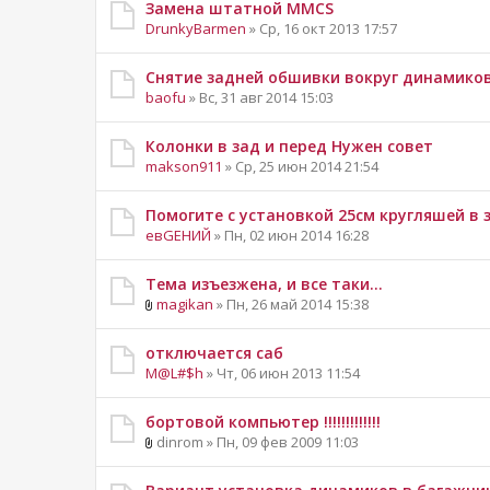
Замена штатной MMCS
DrunkyBarmen
» Ср, 16 окт 2013 17:57
Снятие задней обшивки вокруг динамиков
baofu
» Вс, 31 авг 2014 15:03
Колонки в зад и перед Нужен совет
makson911
» Ср, 25 июн 2014 21:54
Помогите с установкой 25см кругляшей в
евGEНИЙ
» Пн, 02 июн 2014 16:28
Тема изъезжена, и все таки...
magikan
» Пн, 26 май 2014 15:38
отключается саб
M@L#$h
» Чт, 06 июн 2013 11:54
бортовой компьютер !!!!!!!!!!!!!
dinrom » Пн, 09 фев 2009 11:03