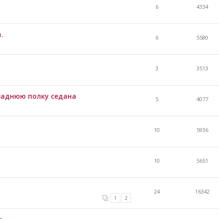
6
4334
.
6
5580
3
3513
 заднюю полку седана
5
4077
10
5936
10
5651
24
16342
1
2