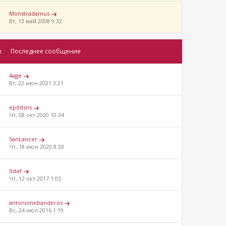
Monstradamus
Вт, 13 май 2008 9:32
ы
Последнее сообщение
4аge
Вт, 22 июн 2021 3:21
epddsns
Чт, 08 окт 2020 10:34
SanLancer
Чт, 18 июн 2020 8:33
Sstaf
Чт, 12 окт 2017 1:05
antonionebanderos
Вс, 24 июл 2016 1:19