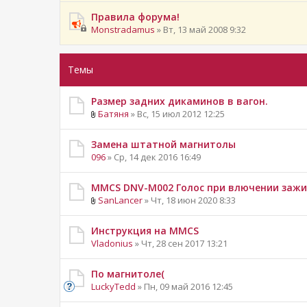
Правила форума!
Monstradamus
» Вт, 13 май 2008 9:32
Темы
Размер задних дикаминов в вагон.
Батяня
» Вс, 15 июл 2012 12:25
Замена штатной магнитолы
096
» Ср, 14 дек 2016 16:49
MMCS DNV-M002 Голос при влючении зажи
SanLancer
» Чт, 18 июн 2020 8:33
Инструкция на MMCS
Vladonius
» Чт, 28 сен 2017 13:21
По магнитоле(
LuckyTedd
» Пн, 09 май 2016 12:45