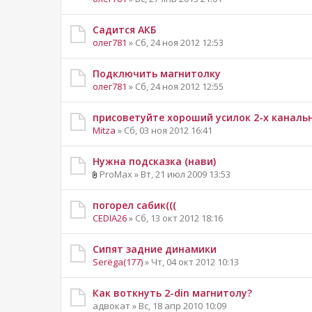
Садится АКБ
олег781
» Сб, 24 ноя 2012 12:53
Подключить магнитолку
олег781
» Сб, 24 ноя 2012 12:55
присоветуйте хороший усилок 2-х каналь
Mitza
» Сб, 03 ноя 2012 16:41
Нужна подсказка (нави)
ProMax » Вт, 21 июл 2009 13:53
погорел сабик(((
CEDIA26
» Сб, 13 окт 2012 18:16
Сипят задние динамики
Serёga(177)
» Чт, 04 окт 2012 10:13
Как воткнуть 2-din магнитолу?
адвокат » Вс, 18 апр 2010 10:09