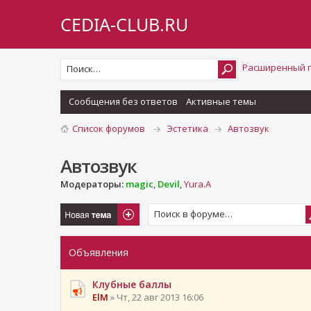
CEDIA-CLUB.RU
Расширенный 
Сообщения без ответов
Активные темы
Список форумов
Эстетика
Автозвук
Автозвук
Модераторы:
magic
,
Devil
,
Yura.A
Новая тема
Объявления
Клубные баллы
ElM
» Чт, 22 авг 2013 16:06