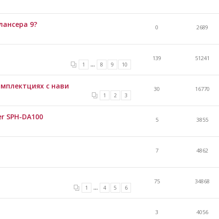
лансера 9?
0
2689
139
51241
...
1
8
9
10
омплектциях с нави
30
16770
1
2
3
er SPH-DA100
5
3855
7
4862
75
34868
...
1
4
5
6
3
4056