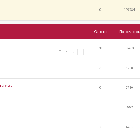
0
199784
Ответы
Просмотр
30
32468
1
2
3
2
5758
гания
0
7750
5
3882
2
4455