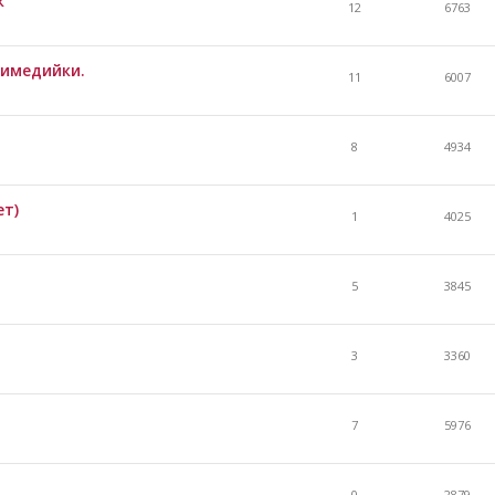
к
12
6763
имедийки.
11
6007
8
4934
ет)
1
4025
5
3845
3
3360
7
5976
0
2879