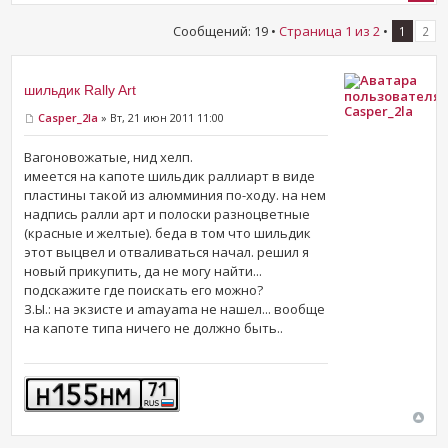
Сообщений: 19 •
Страница
1
из
2
•
1
2
шильдик Rally Art
Casper_2la
Casper_2la
» Вт, 21 июн 2011 11:00
Вагоновожатые, нид хелп.
имеется на капоте шильдик раллиарт в виде
пластины такой из алюмминия по-ходу. на нем
надпись ралли арт и полоски разноцветные
(красные и желтые). беда в том что шильдик
этот выцвел и отваливаться начал. решил я
новый прикупить, да не могу найти...
подскажите где поискать его можно?
З.Ы.: на экзисте и amayama не нашел... вообще
на капоте типа ничего не должно быть..