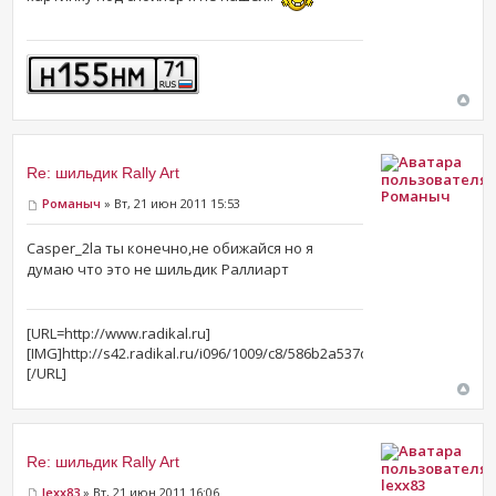
Re: шильдик Rally Art
Романыч
Романыч
» Вт, 21 июн 2011 15:53
Casper_2la ты конечно,не обижайся но я
думаю что это не шильдик Раллиарт
[URL=http://www.radikal.ru]
[IMG]http://s42.radikal.ru/i096/1009/c8/586b2a537d3d.jpg[/IMG]
[/URL]
Re: шильдик Rally Art
lexx83
lexx83
» Вт, 21 июн 2011 16:06