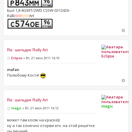
Был 1,8 4G93T/2WD CS5W-0312426 -
Ralli
/////
/////
Art
Re: шильдик Rally Art
Eclipse
Eclipse
» Вт, 21 июн 2011 16:10
mafan
Полюбому Костя!
Re: шильдик Rally Art
magic
magic
» Вт, 21 июн 2011 16:12
может там косяк на краске))
ну а так конечно оторви его. на этой решетке
он лишний