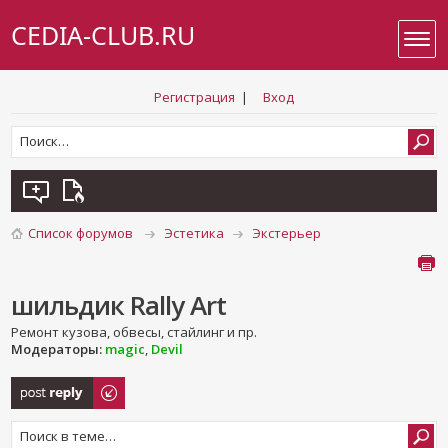
CEDIA-CLUB.RU
Регистрация
|
Вход
Список форумов
Эстетика
Экстерьер
шильдик Rally Art
Ремонт кузова, обвесы, стайлинг и пр.
Модераторы:
magic
,
Devil
Ответить