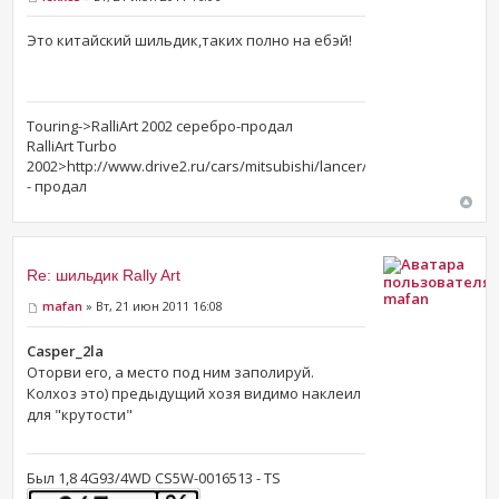
Это китайский шильдик,таких полно на ебэй!
Touring->RalliArt 2002 серебро-продал
RalliArt Turbo
2002>http://www.drive2.ru/cars/mitsubishi/lancer/lancer_vii/lexx1983
- продал
Re: шильдик Rally Art
mafan
mafan
» Вт, 21 июн 2011 16:08
Casper_2la
Оторви его, а место под ним заполируй.
Колхоз это) предыдущий хозя видимо наклеил
для "крутости"
Был 1,8 4G93/4WD CS5W-0016513 - TS