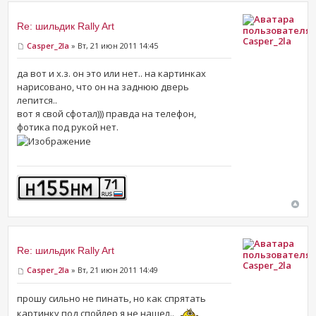
Re: шильдик Rally Art
Casper_2la
Casper_2la
» Вт, 21 июн 2011 14:45
да вот и х.з. он это или нет.. на картинках
нарисовано, что он на заднюю дверь
лепится..
вот я свой сфотал))) правда на телефон,
фотика под рукой нет.
Re: шильдик Rally Art
Casper_2la
Casper_2la
» Вт, 21 июн 2011 14:49
прошу сильно не пинать, но как спрятать
картинку под спойлер я не нашел..