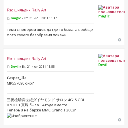
Re: шильдик Rally Art
magic
magic
» Вт, 21 июн 2011 11:17
тема с номером шильда где то была. а вообще
фото своего безобразия покажи
Re: шильдик Rally Art
Devil
Devil
» Вт, 21 июн 2011 11:55
Casper_2la
MR557090 оно?
三菱槍騎兵世紀ダイヤモンド サロン 4G15 GDI
07/2001 真珠 была... 4 года вместе...
Теперь я на барже MMC Grandis 2003г.