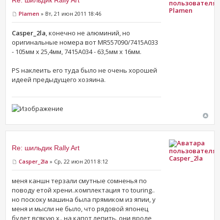
Plamen
Plamen
» Вт, 21 июн 2011 18:46
Casper_2la
, конечно не алюминий, но
оригинальные номера вот MR557090/7415A033
- 105мм x 25,4мм, 7415A034 - 63,5мм x 16мм.
PS наклеить его туда было не очень хорошей
идеей предыдущего хозяина.
Re: шильдик Rally Art
Casper_2la
Casper_2la
» Ср, 22 июн 2011 8:12
меня каншн терзали смутные сомненья по
поводу етой хрени..комплектация то touring..
но поскоку машина была прямиком из япии, у
меня и мысли не было, что рядовой японец
будет всякую х.. на капот лепить. они вроде