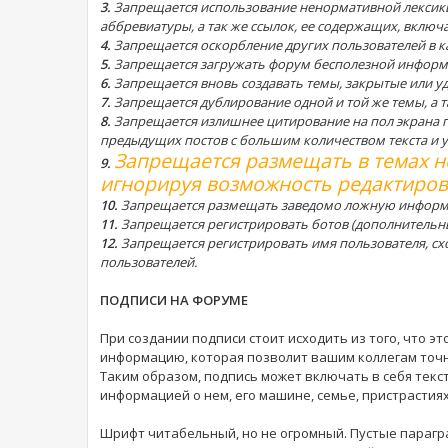
3.
Запрещается использование ненормативной лексики 
аббревиатуры, а так же ссылок, ее содержащих, включа
4.
Запрещается оскорбление других пользователей в к
5.
Запрещается загружать форум бесполезной информа
6.
Запрещается вновь создавать темы, закрытые или у
7.
Запрещается дублирование одной и той же темы, а та
8.
Запрещается излишнее цитирование на пол экрана
предыдущих постов с большим количеством текста и у
Запрещается размещать в темах н
9.
игнорируя возможность редактиров
10.
Запрещается размещать заведомо ложную инфор
11.
Запрещается регистрировать ботов (дополнительные
12.
Запрещается регистрировать имя пользователя, сх
пользователей.
ПОДПИСИ НА ФОРУМЕ
При создании подписи стоит исходить из того, что э
информацию, которая позволит вашим коллегам точ
Таким образом, подпись может включать в себя текс
информацией о нем, его машине, семье, пристрастиях,
Шрифт читабельный, но не огромный. Пустые парагр