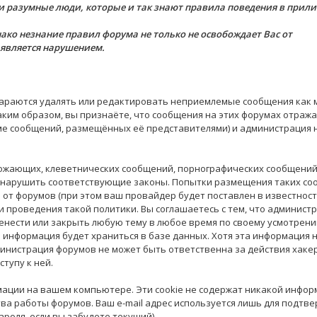
 и разумные люди, которые и так знают правила поведения в прил
днако незнание правил форума не только не освобождает Вас от
е является нарушением.
тараются удалять или редактировать неприемлемые сообщения как
аким образом, вы признаёте, что сообщения на этих форумах отраж
оме сообщений, размещённых её представителями) и администрация 
рожающих, клеветнических сообщений, порнографических сообщений
х нарушить соответствующие законы. Попытки размещения таких с
т форумов (при этом ваш провайдер будет поставлен в известность)
 проведения такой политики. Вы соглашаетесь с тем, что админист
енести или закрыть любую тему в любое время по своему усмотрени
и информация будет храниться в базе данных. Хотя эта информация 
инистрация форумов не может быть ответственна за действия хаке
тупу к ней.
мации на вашем компьютере. Эти cookie не содержат никакой инфор
ва работы форумов. Ваш e-mail адрес используется лишь для подтв
ароля, если вы забудете текущий).