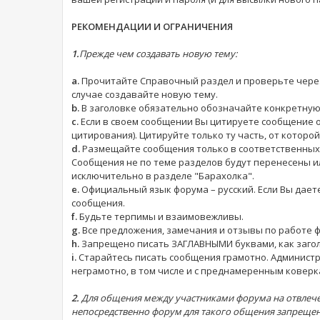
РЕКОМЕНДАЦИИ И ОГРАНИЧЕНИЯ
1.
Прежде чем создавать новую тему:
a.
Прочитайте Справочный раздел и проверьте через 
случае создавайте новую тему.
b.
В заголовке обязательно обозначайте конкретную 
c.
Если в своем сообщении Вы цитируете сообщение 
цитирования). Цитируйте только ту часть, от которо
d.
Размещайте сообщения только в соответственных т
Сообщения не по теме разделов будут перенесены 
исключительно в разделе "Барахолка".
e.
Официальный язык форума – русский. Если Вы даете
сообщения.
f.
Будьте терпимы и взаимовежливы.
g.
Все предложения, замечания и отзывы по работе фо
h.
Запрещено писать ЗАГЛАВНЫМИ буквами, как заголов
i.
Старайтесь писать сообщения грамотно. Администр
неграмотно, в том числе и с преднамеренным ковер
2.
Для общения между участниками форума на отвлече
непосредственно форум для такого общения запрещен