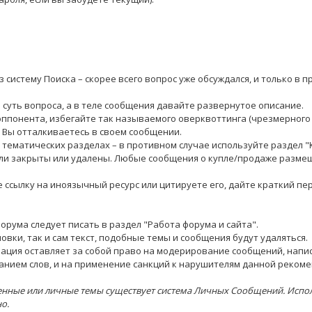
систему Поиска – скорее всего вопрос уже обсуждался, и только в 
суть вопроса, а в теле сообщения давайте развернутое описание.
оппонента, избегайте так называемого оверквоттинга (чрезмерного
й Вы отталкиваетесь в своем сообщении.
ематических разделах – в противном случае используйте раздел "
или закрыты или удалены. Любые сообщения о купле/продаже разме
 ссылку на иноязычный ресурс или цитируете его, дайте краткий пе
рума следует писать в раздел "Работа форума и сайта".
ки, так и сам текст, подобные темы и сообщения будут удаляться.
ация оставляет за собой право на модерирование сообщений, напи
канием слов, и на применение санкций к нарушителям данной реком
нные или личные темы существует система Личных Сообщений. Испо
о.