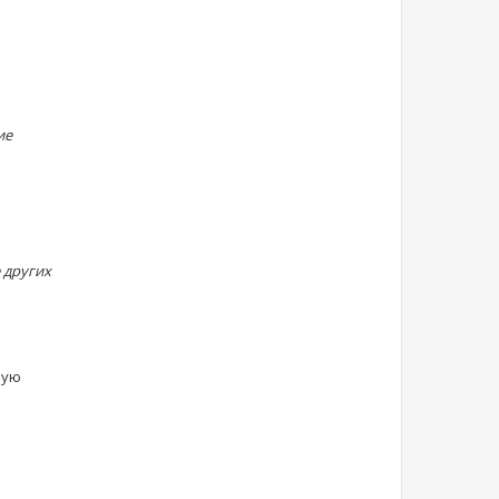
ие
 других
вую