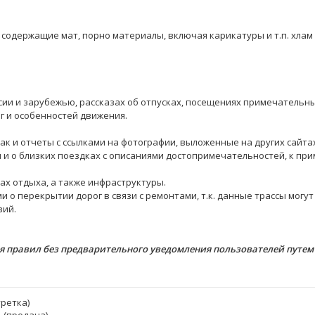
ки содержащие мат, порно материалы, включая карикатуры и т.п. хлам
сии и зарубежью, рассказах об отпусках, посещениях примечательны
г и особенностей движения.
ак и отчеты с ссылками на фотографии, выложенные на других сайта
 и о близких поездках с описаниями достопримечательностей, к пр
х отдыха, а также инфраструктуры.
и о перекрытии дорог в связи с ремонтами, т.к. данные трассы могут
вий.
я правил без предварительного уведомления пользователей путем
уретка)