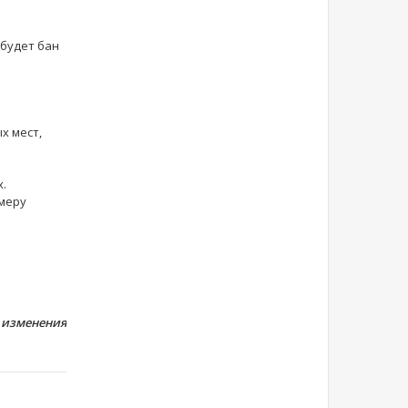
 будет бан
х мест,
х.
имеру
 изменения