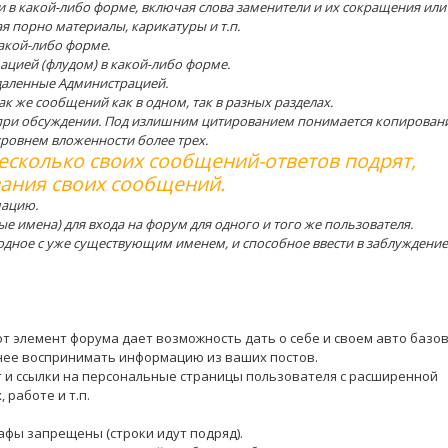
в какой-либо форме, включая слова заменители и их сокращения или
я порно материалы, карикатуры и т.п.
акой-либо форме.
цией (флудом) в какой-либо форме.
даленные Администрацией.
к же сообщений как в одном, так в разных разделах.
 при обсуждении. Под излишним цитированием понимается копирован
ровнем вложенности более трех.
есколько своих сообщений-ответов подрят,
ания своих сообщений.
мацию.
 имена) для входа на форум для одного и того же пользователя.
одное с уже существующим именем, и способное ввести в заблуждение
тот элемент форума дает возможность дать о себе и своем авто базо
нее воспринимать информацию из ваших постов.
т и ссылки на персональные страницы пользователя с расширенной
 работе и т.п.
афы запрещены (строки идут подряд).