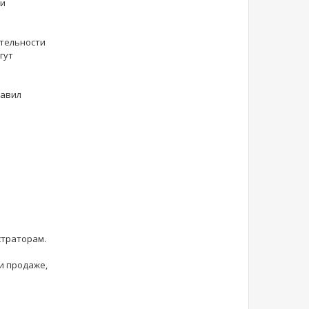
 и
ятельности
гут
равил
страторам.
ли продаже,