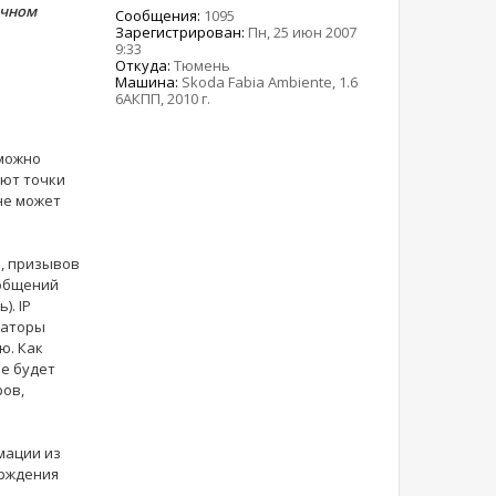
ичном
Сообщения:
1095
Зарегистрирован:
Пн, 25 июн 2007
9:33
Откуда:
Тюмень
Машина:
Skoda Fabia Ambiente, 1.6
6АКПП, 2010 г.
 можно
ают точки
не может
, призывов
ообщений
. IP
раторы
ю. Как
не будет
ров,
мации из
ерждения