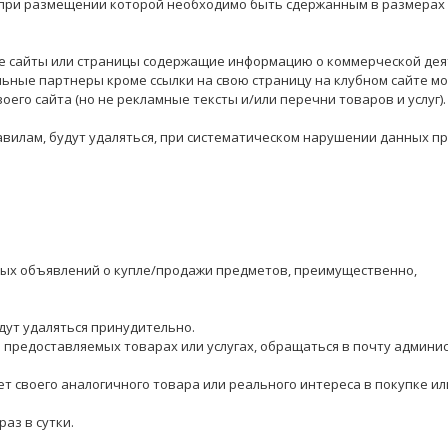
 при размещении которой необходимо быть сдержанным в размерах
ие сайты или страницы содержащие информацию о коммерческой де
ьные партнеры кроме ссылки на свою страницу на клубном сайте мо
оего сайта (но не рекламные тексты и/или перечни товаров и услуг).
илам, будут удаляться, при систематическом нарушении данных п
ых объявлений о купле/продажи предметов, преимущественно,
удут удаляться принудительно.
предоставляемых товарах или услугах, обращаться в почту админи
 нет своего аналогичного товара или реального интереса в покупке и
аз в сутки.