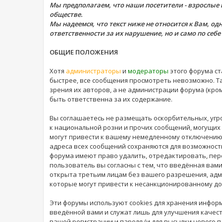
Мы предполагаем, что наши посетители - взрослые
обществе.
Мы надеемся, что текст ниже не относится к Вам, о
ответственности за их нарушение, но и само по себ
ОБЩИЕ ПОЛОЖЕНИЯ
Хотя
администраторы
и
модераторы
этого форума с
быстрее, все сообщения просмотреть невозможно. Т
зрения их авторов, а не администрации форума (кр
быть ответственна за их содержание.
Вы соглашаетесь не размещать оскорбительных, уг
к национальной розни и прочих сообщений, могущи
могут привести к вашему немедленному отключению о
адреса всех сообщений сохраняются для возможности
форума имеют право удалить, отредактировать, пер
пользователь вы согласны с тем, что введённая вам
открыта третьим лицам без вашего разрешения, адм
которые могут привести к несанкционированному дос
Эти форумы используют cookies для хранения инфор
введённой вами и служат лишь для улучшения качест
вашей регистрации и пароля (и для высылки нового п