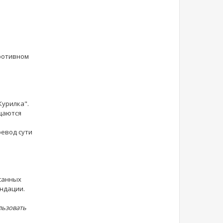
противном
Курилка".
щаются
ревод сути
санных
ендации.
льзовать