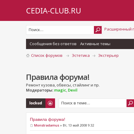
CEDIA-CLUB.RU
Расширенный 
Сообщения без ответов
Активные темы
Список форумов
Эстетика
Экстерьер
Правила форума!
Ремонт кузова, обвесы, стайлинг и пр.
Модераторы:
magic
,
Devil
Закрыто
Правила форума!
Monstradamus
» Вт, 13 май 2008 9:32