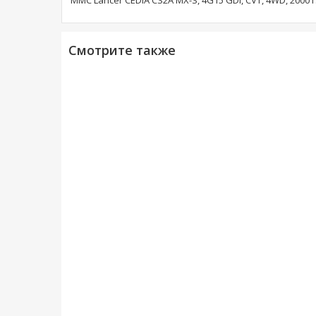
MMC Lancer CEDIA CS2A MX-S, 4G15 GDI, CVT, 4WD, 2000 г
Смотрите также