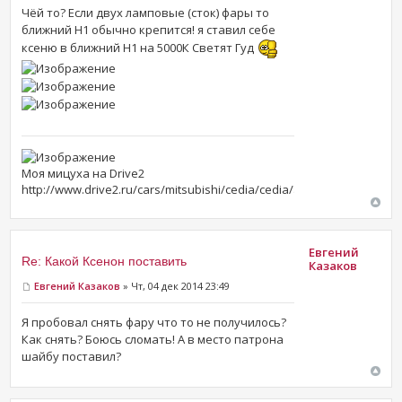
Чёй то? Если двух ламповые (сток) фары то
ближний Н1 обычно крепится! я ставил себе
ксеню в ближний Н1 на 5000К Светят Гуд
Моя мицуха на Drive2
http://www.drive2.ru/cars/mitsubishi/cedia/cedia/andreigod/
Евгений
Re: Какой Ксенон поставить
Казаков
Евгений Казаков
» Чт, 04 дек 2014 23:49
Я пробовал снять фару что то не получилось?
Как снять? Боюсь сломать! А в место патрона
шайбу поставил?