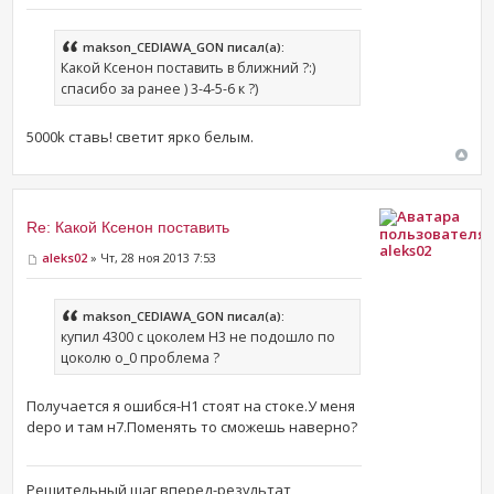
makson_CEDIAWA_GON писал(а):
Какой Ксенон поставить в ближний ?:)
спасибо за ранее ) 3-4-5-6 к ?)
5000k ставь! светит ярко белым.
Re: Какой Ксенон поставить
aleks02
aleks02
» Чт, 28 ноя 2013 7:53
makson_CEDIAWA_GON писал(а):
купил 4300 с цоколем H3 не подошло по
цоколю о_0 проблема ?
Получается я ошибся-Н1 стоят на стоке.У меня
depo и там н7.Поменять то сможешь наверно?
Решительный шаг вперед-результат