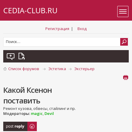
CEDIA-CLUB.RU
Регистрация
|
Вход
Список форумов
Эстетика
Экстерьер
Какой Ксенон
поставить
Ремонт кузова, обвесы, стайлинг и пр.
Модераторы:
magic
,
Devil
Ответить