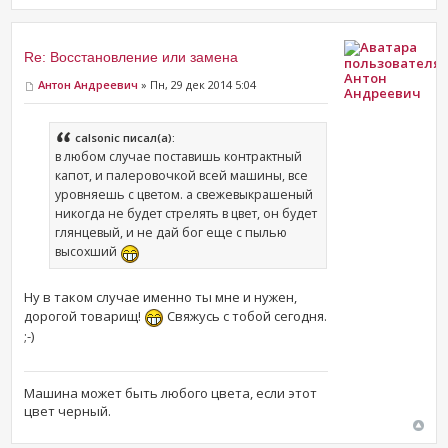
Re: Восстановление или замена
Aнтон
Aнтон Андреевич
» Пн, 29 дек 2014 5:04
Андреевич
calsonic писал(а):
в любом случае поставишь контрактный
капот, и палеровочкой всей машины, все
уровняешь с цветом. а свежевыкрашеный
никогда не будет стрелять в цвет, он будет
глянцевый, и не дай бог еще с пылью
высохший
Ну в таком случае именно ты мне и нужен,
дорогой товарищ!
Свяжусь с тобой сегодня.
;-)
Машина может быть любого цвета, если этот
цвет черный.