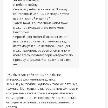
max12 писал(а):
Я тебя не пойму.
Сначало у тебя такая мысль: Почему
контрактный черный не подойдет по
цвету к черной машине?
Затем такая: Контрактный капот тоже
может отличаться и это тоже меня
беспокоит.
Черный цвет может быть разным, это
цветов всемо семь, а оттенков каждого
цвета докуя и еще немного. Плюс цвет
может выгореть со временем и много
всего всего, поэтому бери контракт и по
приходу определяйся, красить его или
нет.
Если бы я сам себя понимал, я бы не
интересовался мнением других.
Черный у митсубиси одного и того же оттенка,
я думаю. Моя машина выгорала под солнцем и
контрактный капот тоже выгорал, поэтому
есть вероятность и надежда, что отличаться
не будет в отличии от свежевыкрашенного
капота.