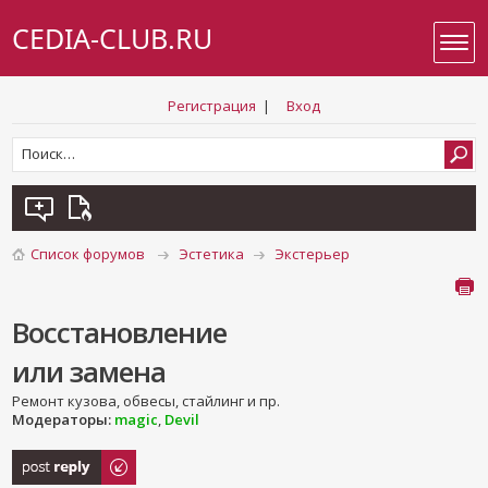
CEDIA-CLUB.RU
Регистрация
|
Вход
Список форумов
Эстетика
Экстерьер
Восстановление
или замена
Ремонт кузова, обвесы, стайлинг и пр.
Модераторы:
magic
,
Devil
Ответить