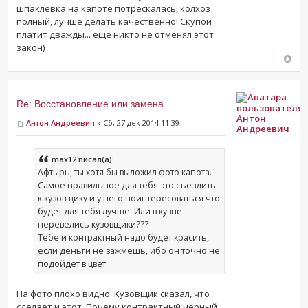
шпаклевка на капоте потрескалась, колхоз
полный, лучше делать качественно! Скупой
платит дважды... еще никто не отменял этот
закон)
Re: Восстановление или замена
Aнтон
Aнтон Андреевич
» Сб, 27 дек 2014 11:39
Андреевич
max12 писал(а):
Афтырь, ты хотя бы выложил фото капота.
Самое правильное для тебя это съездить
к кузовщику и у него поинтересоваться что
будет для тебя лучше. Или в кузне
перевелись кузовщики???
Тебе и контрактный надо будет красить,
если деньги не зажмешь, ибо он точно не
подойдет в цвет.
На фото плохо видно. Кузовщик сказал, что
сделает и этот. Почему контрактный черный