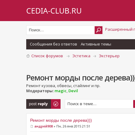
CEDIA-CLUB.RU
Расширенный 
Сообщения без ответов
Активные темы
Список форумов
Эстетика
Экстерьер
Ремонт морды после дерева))
Ремонт кузова, обвесы, стайлинг и пр.
Модераторы:
magic
,
Devil
Ответить
Ремонт морды после дерева)))
андрей908
» Пн, 26 янв 2015 21:51