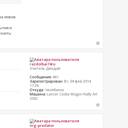
на левом
ытия и
росить:
razdolbai74ru
Учитель Джедай
Сообщения:
461
Зарегистрирован:
Вт, 04 фев 2014
17:36
Откуда:
Челябинск
Машина:
Lancer Cedia Wagon Rally Art
2002
nrg-predator