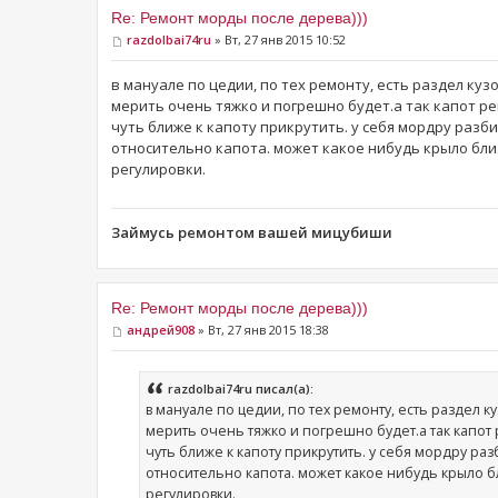
Re: Ремонт морды после дерева)))
razdolbai74ru
» Вт, 27 янв 2015 10:52
в мануале по цедии, по тех ремонту, есть раздел куз
мерить очень тяжко и погрешно будет.а так капот ре
чуть ближе к капоту прикрутить. у себя мордру разб
относительно капота. может какое нибудь крыло бл
регулировки.
Займусь ремонтом вашей мицубиши
Re: Ремонт морды после дерева)))
андрей908
» Вт, 27 янв 2015 18:38
razdolbai74ru писал(а):
в мануале по цедии, по тех ремонту, есть раздел к
мерить очень тяжко и погрешно будет.а так капот
чуть ближе к капоту прикрутить. у себя мордру ра
относительно капота. может какое нибудь крыло 
регулировки.