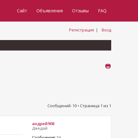
Сайт
Объявления
Отзывы
FAQ
Регистрация
|
Вход
Сообщений: 10 • Страница
1
из
1
андрей908
Джедай
Сообщения:
56