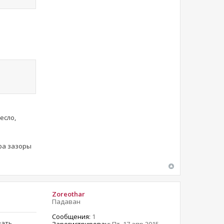
есло,
ура зазоры
Zoreothar
Падаван
Сообщения:
1
вать