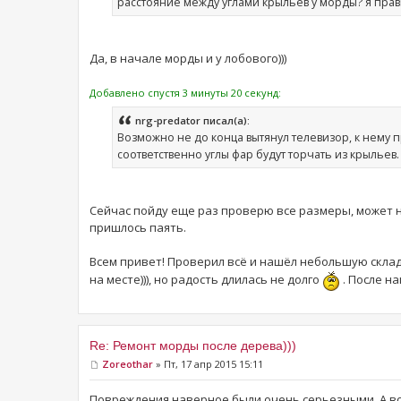
расстояние между углами крыльев у морды? я прави
Да, в начале морды и у лобового)))
Добавлено спустя 3 минуты 20 секунд:
nrg-predator писал(а):
Возможно не до конца вытянул телевизор, к нему 
соответственно углы фар будут торчать из крыльев.
Сейчас пойду еще раз проверю все размеры, может на
пришлось паять.
Всем привет! Проверил всё и нашёл небольшую склад
на месте))), но радость длилась не долго
. После н
Re: Ремонт морды после дерева)))
Zoreothar
» Пт, 17 апр 2015 15:11
Повреждения наверное были очень серьезными. А во 