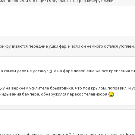
льно понял. и что еще? смогу только завтра к вечеру ближе
прикручиваются передние ушки фар, и если он немного остался утоплен,
 самом деле не дотянул(((. А на фаре левой еще же все крепления сн
ку на верхнем усилителе брызговика, что под крылом, поправил, и 
акидывания бампера, обнаружился перекос телевизора
.
сколько все обошлось по ремонту ? Или вы еще не все сделали. Наз