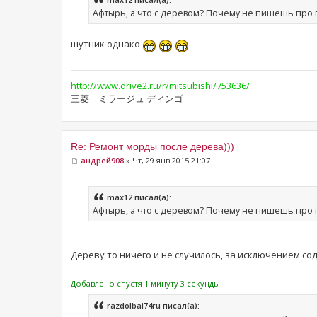
Афтырь, а что с деревом? Почему не пишешь про 
шутник однако
http://www.drive2.ru/r/mitsubishi/753636/
三菱 ミラージュ ディンゴ
Re: Ремонт морды после дерева)))
андрей908
» Чт, 29 янв 2015 21:07
max12 писал(а):
Афтырь, а что с деревом? Почему не пишешь про 
Дереву то ничего и не случилось, за исключением сод
Добавлено спустя 1 минуту 3 секунды:
razdolbai74ru писал(а):