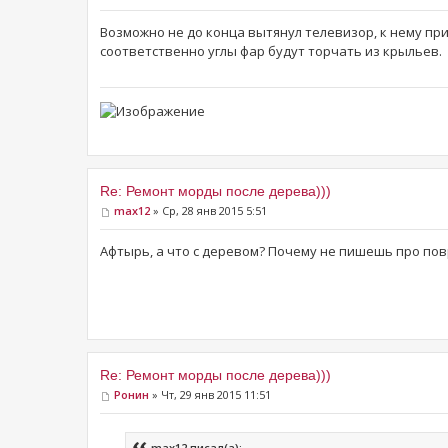
Возможно не до конца вытянул телевизор, к нему при
соответственно углы фар будут торчать из крыльев.
Re: Ремонт морды после дерева)))
max12
» Ср, 28 янв 2015 5:51
Афтырь, а что с деревом? Почему не пишешь про пов
Re: Ремонт морды после дерева)))
Ронин
» Чт, 29 янв 2015 11:51
max12 писал(а):