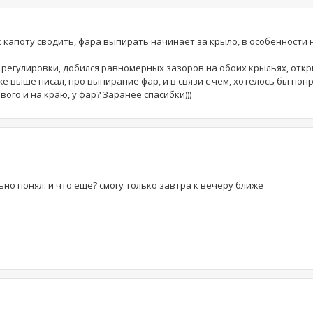
к капоту сводить, фара выпирать начинает за крыло, в особенности 
и регулировки, добился равномерных зазоров на обоих крыльях, откр
уже выше писал, про выпирание фар, и в связи с чем, хотелось бы поп
ого и на краю, у фар? Заранее спасибки)))
но понял. и что еще? смогу только завтра к вечеру ближе