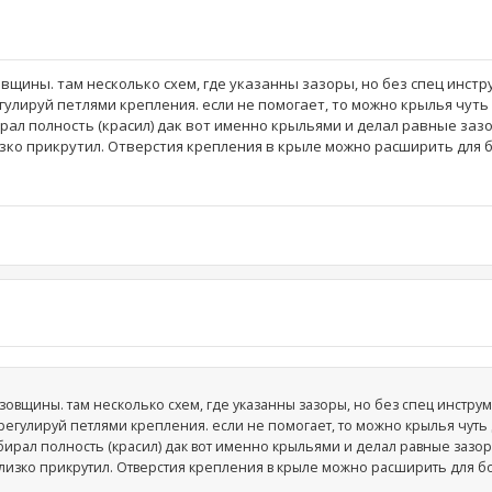
овщины. там несколько схем, где указанны зазоры, но без спец инстр
гулируй петлями крепления. если не помогает, то можно крылья чут
ирал полность (красил) дак вот именно крыльями и делал равные заз
изко прикрутил. Отверстия крепления в крыле можно расширить для
узовщины. там несколько схем, где указанны зазоры, но без спец инструм
 регулируй петлями крепления. если не помогает, то можно крылья чут
збирал полность (красил) дак вот именно крыльями и делал равные зазо
близко прикрутил. Отверстия крепления в крыле можно расширить для 