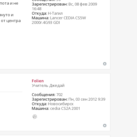
пота и не
Зарегистрирован:
Вс, 08 фев 2009
16:48
Откуда:
Н-Тагил
януто и
Машина:
Lancer CEDIA CS5W
 от центра
2000г.4G93 GDI
Folien
Учитель Джедай
Сообщения:
702
Зарегистрирован:
Пн, 03 сен 2012 9:39
Откуда:
Новосибирск
Машина:
cedia CS2A 2001