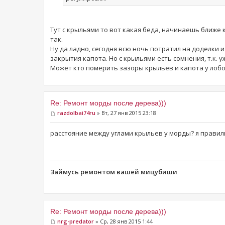
Тут с крыльями то вот какая беда, начинаешь ближе 
так.
Ну да ладно, сегодня всю ночь потратил на доделки 
закрытия капота. Но с крыльями есть сомнения, т.к. 
Может кто померить зазоры крыльев и капота у лобов
Re: Ремонт морды после дерева)))
razdolbai74ru
» Вт, 27 янв 2015 23:18
расстояние между углами крыльев у морды? я правиль
Займусь ремонтом вашей мицубиши
Re: Ремонт морды после дерева)))
nrg-predator
» Ср, 28 янв 2015 1:44