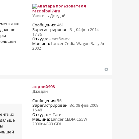
razdolbai74ru
Учитель Джедай
умента их
Сообщения:
461
Зарегистрирован:
Вт, 04 фев 2014
ь дальше
17:36
оры
Откуда:
Челябинск
 большей
Машина:
Lancer Cedia Wagon Rally Art
2002
андрей908
Джедай
Сообщения:
56
Зарегистрирован:
Вс, 08 фев 2009
16:48
ента их
Откуда:
Н-Тагил
Машина:
Lancer CEDIA CS5W
ь дальше
2000г.4G93 GDI
ры
большей