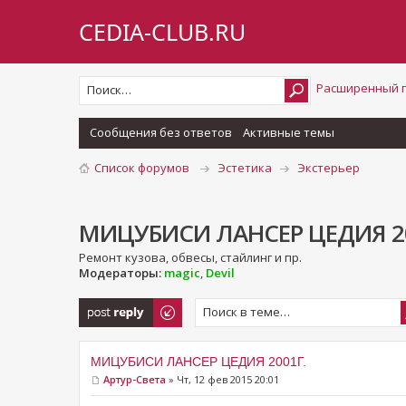
CEDIA-CLUB.RU
Расширенный 
Сообщения без ответов
Активные темы
Список форумов
Эстетика
Экстерьер
МИЦУБИСИ ЛАНСЕР ЦЕДИЯ 20
Ремонт кузова, обвесы, стайлинг и пр.
Модераторы:
magic
,
Devil
Ответить
МИЦУБИСИ ЛАНСЕР ЦЕДИЯ 2001Г.
Артур-Света
» Чт, 12 фев 2015 20:01