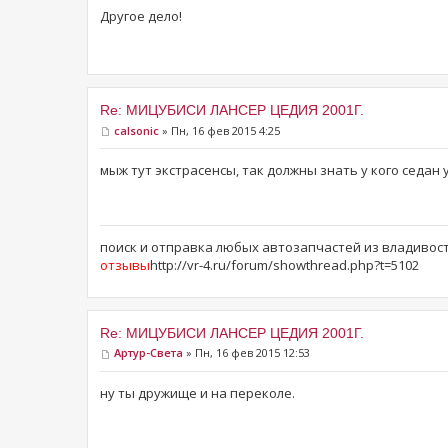
Другое дело!
Re: МИЦУБИСИ ЛАНСЕР ЦЕДИЯ 2001Г.
calsonic
» Пн, 16 фев 2015 4:25
мыж тут экстрасенсы, так должны знать у кого седан у
поиск и отправка любых автозапчастей из владивос
отзывы
http://vr-4.ru/forum/showthread.php?t=5102
Re: МИЦУБИСИ ЛАНСЕР ЦЕДИЯ 2001Г.
Артур-Света
» Пн, 16 фев 2015 12:53
ну ты дружище и на переколе.