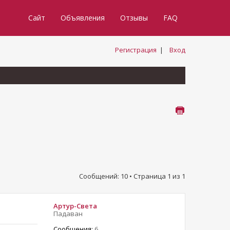
Сайт
Объявления
Отзывы
FAQ
Регистрация
|
Вход
Сообщений: 10 • Страница
1
из
1
Артур-Света
Падаван
Сообщения:
6