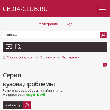
CEDIA-CLUB.RU
Регистрация
|
Вход
Список форумов
Эстетика
Экстерьер
Серия
кузова,проблемы
Ремонт кузова, обвесы, стайлинг и пр.
Модераторы:
magic
,
Devil
Ответить