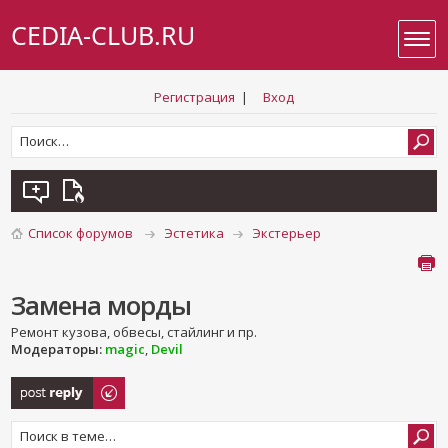
CEDIA-CLUB.RU
Регистрация
|
Вход
Список форумов
Эстетика
Экстерьер
Замена морды
Ремонт кузова, обвесы, стайлинг и пр.
Модераторы:
magic
,
Devil
Ответить