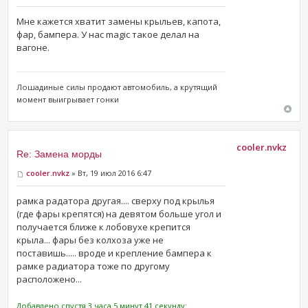
Мне кажется хватит замены крыльев, капота,
фар, бампера. У нас magic такое делал на
вагоне.
Лошадиные силы продают ​автомобиль, а крутящий
момент выигрывает гонки
cooler.nvkz
Re: Замена морды
cooler.nvkz
» Вт, 19 июл 2016 6:47
рамка радатора другая.... сверху под крылья
(где фары крепятся) на девятом больше угол и
получается ближе к лобовухе крепится
крыла... фары без колхоза уже не
поставишь..... вроде и крепление бампера к
рамке радиатора тоже по другому
расположено...
Добавлено спустя 3 часа 5 минут 41 секунду: