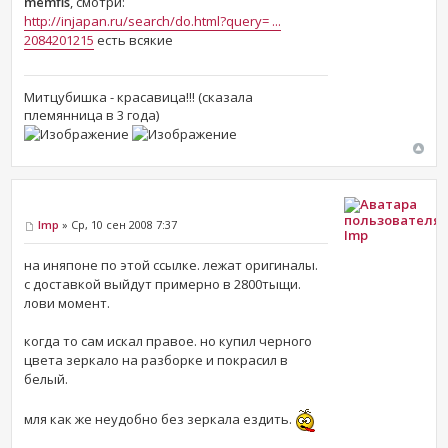
memfis
, смотри:
http://injapan.ru/search/do.html?query= ...
2084201215
есть всякие
Митцубишка - красавица!!! (сказала
племянница в 3 года)
Imp
» Ср, 10 сен 2008 7:37
Imp
на иняпоне по этой ссылке. лежат оригиналы.
с доставкой выйдут примерно в 2800тыщи.
лови момент.
когда то сам искал правое. но купил черного
цвета зеркало на разборке и покрасил в
белый.
мля как же неудобно без зеркала ездить.