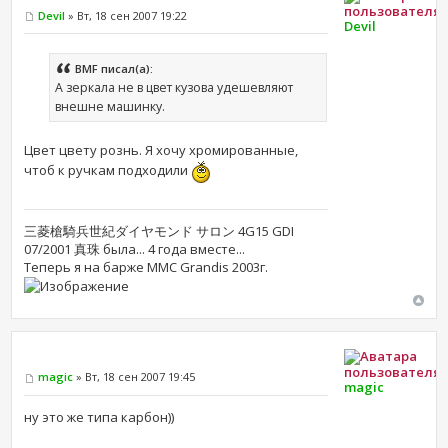
Devil
» Вт, 18 сен 2007 19:22
Devil
BMF писал(а):
А зеркала не в цвет кузова удешевляют
внешне машинку.
Цвет цвету рознь. Я хочу хромированные,
чтоб к ручкам подходили
三菱槍騎兵世紀ダイヤモンド サロン 4G15 GDI
07/2001 真珠 была... 4 года вместе...
Теперь я на барже MMC Grandis 2003г.
magic
» Вт, 18 сен 2007 19:45
magic
ну это же типа карбон))