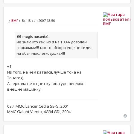
BMF
» Вт, 18 сен 2007 18:56
BMF
magic писал(а):
не знаю кто как, но я на 100% доволен
зеркалами!!! такого обзора еще не видел
на обычных легковушках!!!
+1
Из того, на чем катался, лучше тока на
Touareg)
А зеркала не в цвет кузова удешевляют
внешне машинку.
был MMC Lancer Cedia SE-G, 2001
MMC Galant Viento, 4G94 GDI, 2004