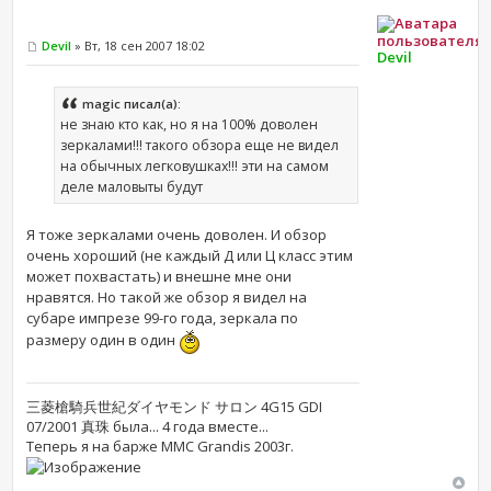
Devil
» Вт, 18 сен 2007 18:02
Devil
magic писал(а):
не знаю кто как, но я на 100% доволен
зеркалами!!! такого обзора еще не видел
на обычных легковушках!!! эти на самом
деле маловыты будут
Я тоже зеркалами очень доволен. И обзор
очень хороший (не каждый Д или Ц класс этим
может похвастать) и внешне мне они
нравятся. Но такой же обзор я видел на
субаре импрезе 99-го года, зеркала по
размеру один в один
三菱槍騎兵世紀ダイヤモンド サロン 4G15 GDI
07/2001 真珠 была... 4 года вместе...
Теперь я на барже MMC Grandis 2003г.