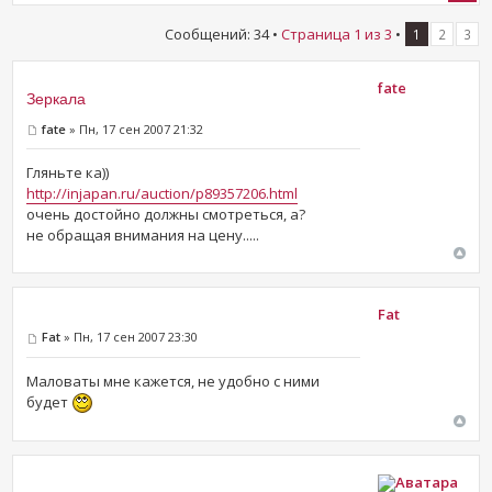
Сообщений: 34 •
Страница
1
из
3
•
1
2
3
fate
Зеркала
fate
» Пн, 17 сен 2007 21:32
Гляньте ка))
http://injapan.ru/auction/p89357206.html
очень достойно должны смотреться, а?
не обращая внимания на цену.....
Fat
Fat
» Пн, 17 сен 2007 23:30
Маловаты мне кажется, не удобно с ними
будет