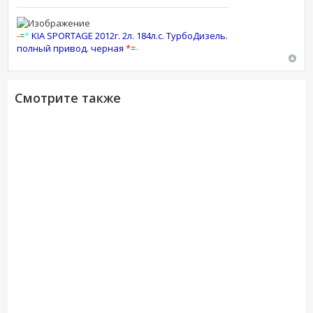
-
=
*
KIA SPORTAGE 2012г. 2л. 184л.с. ТурбоДизель.
полный привод. черная
*
=
-
Смотрите также