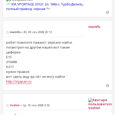
-
=
*
KIA SPORTAGE 2012г. 2л. 184л.с. ТурбоДизель.
полный привод. черная
*
=
-
memfis
memfis
» Вт, 09 сен 2008 20:13
ребят помогите пажалст зеркало найти.
посмотрел на другом нашёл вот такие
циферки
E13
010496
K317
нужно правое
вот сдесь ищу да чёт не могу найти
http://injapan.ru
Voditel
» Ср, 10 сен 2008 6:52
Voditel