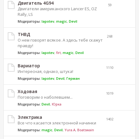
Двигатель 4G94
59
Двигатели американского Lancer ES, OZ
Rally, LS
Модераторы:
lapotev
,
magic
,
Devil
ТНВД
268
О нем говорят всякое. А здесь тебе скажут
правду!
Модераторы:
lapotev
,
firt
,
magic
,
Devil
Вариатор
1110
Интересная, однако, штука!
Модераторы:
lapotev
,
Devil
,
Герман
Ходовая
1019
Поговорим о наболевшем...
Модераторы:
Devil
,
Юрка
Электрика
1402
Все что касается электронной начинки
Модераторы:
magic
,
Devil
,
Yura.A
,
Boatswain