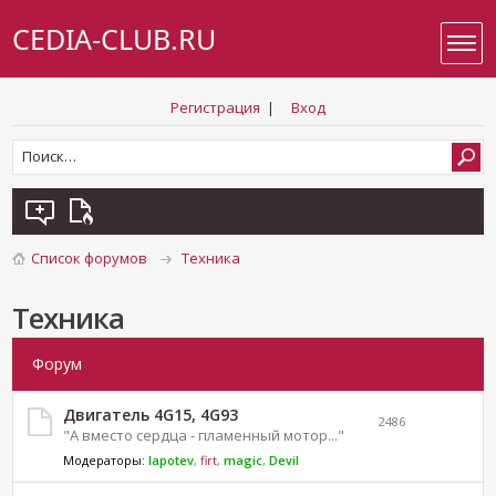
CEDIA-CLUB.RU
Регистрация
|
Вход
Список форумов
Техника
Техника
Форум
Двигатель 4G15, 4G93
2486
"А вместо сердца - пламенный мотор..."
Модераторы:
lapotev
,
firt
,
magic
,
Devil