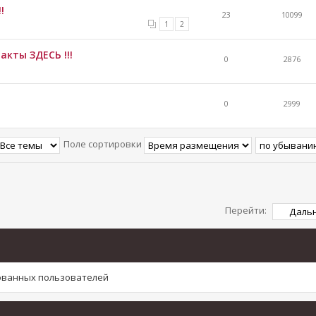
!
23
10099
1
2
акты ЗДЕСЬ !!!
0
2876
0
2999
Поле сортировки
Перейти:
рованных пользователей