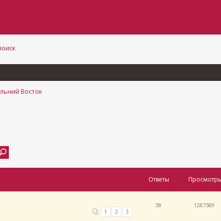
поиск
льний Восток
Ответы
Просмотр
38
1287589
1
2
3