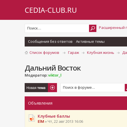
CEDIA-CLUB.RU
Расширенный 
Сообщения без ответов
Активные темы
Список форумов
Гараж
Клубная жизнь
Да
Дальний Восток
Модератор:
viktor_l
Новая тема
Объявления
Клубные баллы
ElM
» Чт, 22 авг 2013 16:06