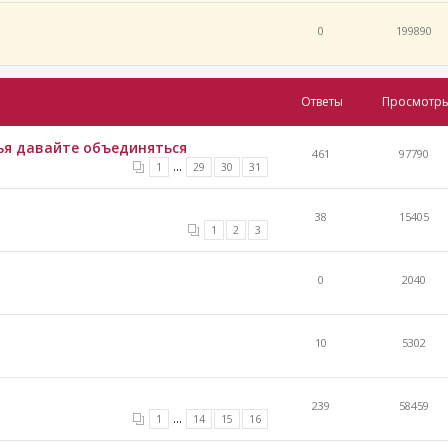
0
199890
Ответы
Просмотр
ья давайте объединяться
461
97790
...
1
29
30
31
38
15405
1
2
3
0
2040
10
5302
239
58459
...
1
14
15
16