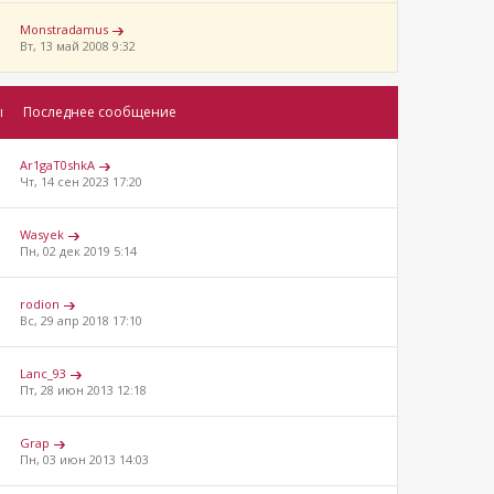
Monstradamus
Вт, 13 май 2008 9:32
ы
Последнее сообщение
Ar1gaT0shkA
Чт, 14 сен 2023 17:20
Wasyek
Пн, 02 дек 2019 5:14
rodion
Вс, 29 апр 2018 17:10
Lanc_93
Пт, 28 июн 2013 12:18
Grap
Пн, 03 июн 2013 14:03