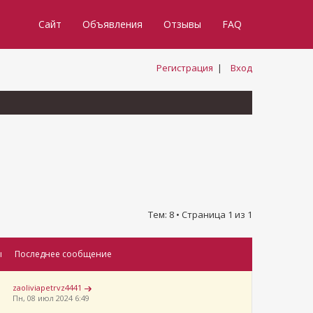
Сайт
Объявления
Отзывы
FAQ
Регистрация
|
Вход
Тем: 8 • Страница
1
из
1
ы
Последнее сообщение
zaoliviapetrvz4441
Пн, 08 июл 2024 6:49