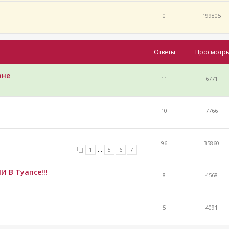
0
199805
Ответы
Просмотр
ане
11
6771
10
7766
96
35860
...
1
5
6
7
 В Туапсе!!!
8
4568
5
4091