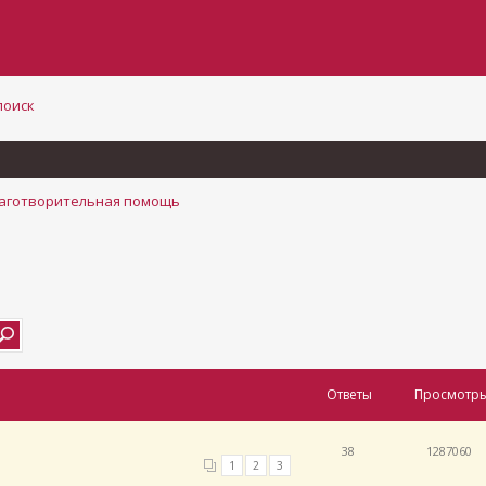
поиск
аготворительная помощь
Ответы
Просмотр
38
1287060
1
2
3