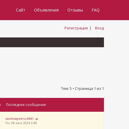
Сайт
Объявления
Отзывы
FAQ
Регистрация
|
Вход
Тем: 5 • Страница
1
из
1
ы
Последнее сообщение
zaoliviapetrvz4441
Пн, 08 июл 2024 6:49