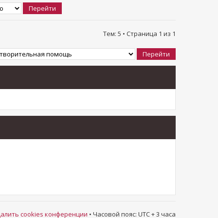
Тем: 5 • Страница
1
из
1
алить cookies конференции
• Часовой пояс: UTC + 3 часа