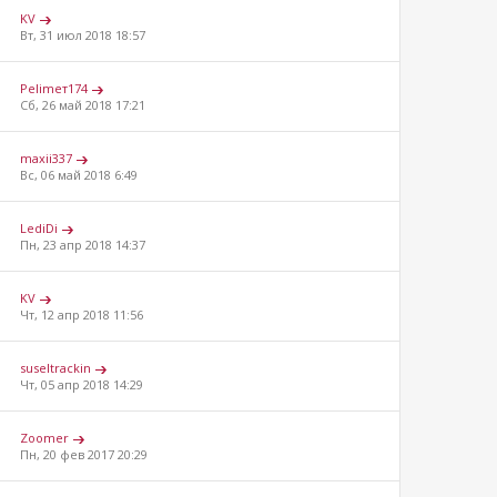
KV
Вт, 31 июл 2018 18:57
Pelimeт174
Сб, 26 май 2018 17:21
maxii337
Вс, 06 май 2018 6:49
LediDi
Пн, 23 апр 2018 14:37
KV
Чт, 12 апр 2018 11:56
suseltrackin
Чт, 05 апр 2018 14:29
Zoomer
Пн, 20 фев 2017 20:29