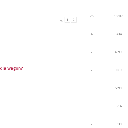
26
15207
1
2
4
3434
2
4599
dia wagon?
2
3069
9
5398
0
8256
2
3638