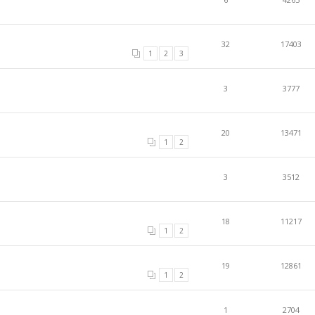
32
17403
1
2
3
3
3777
20
13471
1
2
3
3512
18
11217
1
2
19
12861
1
2
1
2704