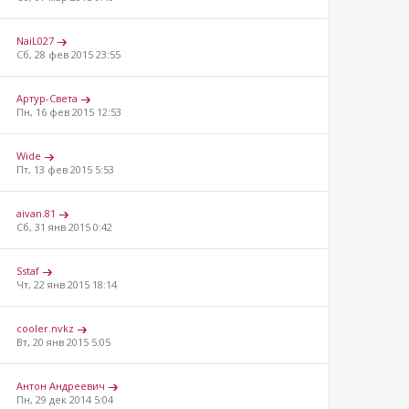
NaiL027
Сб, 28 фев 2015 23:55
Артур-Света
Пн, 16 фев 2015 12:53
Wide
Пт, 13 фев 2015 5:53
aivan.81
Сб, 31 янв 2015 0:42
Sstaf
Чт, 22 янв 2015 18:14
cooler.nvkz
Вт, 20 янв 2015 5:05
Aнтон Андреевич
Пн, 29 дек 2014 5:04