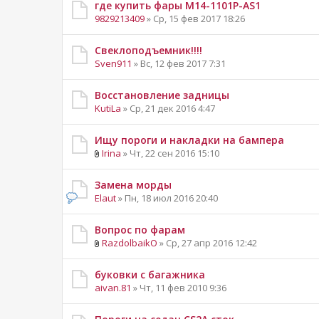
где купить фары M14-1101P-AS1
9829213409
» Ср, 15 фев 2017 18:26
Свеклоподъемник!!!!
Sven911
» Вс, 12 фев 2017 7:31
Восстановление задницы
KutiLa
» Ср, 21 дек 2016 4:47
Ищу пороги и накладки на бампера
Irina
» Чт, 22 сен 2016 15:10
Замена морды
Elaut
» Пн, 18 июл 2016 20:40
Вопрос по фарам
RazdolbaikO
» Ср, 27 апр 2016 12:42
буковки с багажника
aivan.81
» Чт, 11 фев 2010 9:36