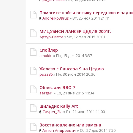
Помогите найти оптику переднюю и зад
Andreiko39rus
» Вт, 25 ноя 2014 21:41
МИЦУБИСИ ЛАНСЕР ЦЕДИЯ 2001Г.
Артур-Света
» Чт, 12 фев 2015 20:01
Спойлер
smokie
» Пн, 15 дек 2014 3:37
Железо с Лансера 9 на Цедию
puzz86
» Пн, 30 июн 2014 20:36
Обвес аля ЭВО 7
sergei1
» Ср, 21 янв 2015 11:34
шильдик Rally Art
Casper_2la
» Вт, 21 июн 2011 11:00
Восстановление или замена
Aнтон Андреевич
» Сб, 27 дек 2014 7:50