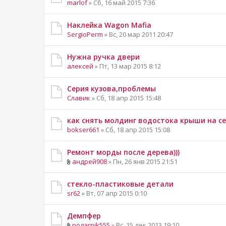
marlof
» Сб, 16 май 2015 7:36
Наклейка Wagon Mafia
SergioPerm
» Вс, 20 мар 2011 20:47
Нужна ручка двери
алексей
» Пт, 13 мар 2015 8:12
Серия кузова,проблемы
Славик
» Сб, 18 апр 2015 15:48
как снять молдинг водостока крыши на ce
bokser661
» Сб, 18 апр 2015 15:08
Ремонт морды после дерева)))
андрей908
» Пн, 26 янв 2015 21:51
стекло-пластиковые детали
sr62
» Вт, 07 апр 2015 0:10
Демпфер
pogarnik555
» Вс, 15 дек 2013 19:10