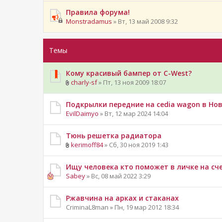
Правила форума!
Monstradamus
» Вт, 13 май 2008 9:32
Темы
Кому красивый бампер от C-West?
charly-sf
» Пт, 13 ноя 2009 18:07
Подкрылки передние на cedia wagon в Но
EvilDaimyo
» Вт, 12 мар 2024 14:04
Тюнь решетка радиатора
kerimoff84
» Сб, 30 ноя 2019 1:43
Ищу человека кто поможет в личке на сч
Sabey
» Вс, 08 май 2022 3:29
Ржавчина на арках и стаканах
CriminaL8man » Пн, 19 мар 2012 18:34