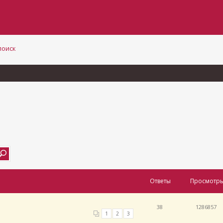
поиск
Ответы
Просмотр
38
1286857
1
2
3