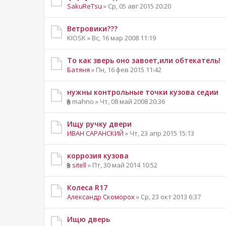
SakuReTsu
» Ср, 05 авг 2015 20:20
Ветровики???
KIOSK » Вс, 16 мар 2008 11:19
То как зверь оно завоет,или обтекатель!
Батяня
» Пн, 16 фев 2015 11:42
нужны контрольные точки кузова седии
mahno » Чт, 08 май 2008 20:36
Ищу ручку двери
ИВАН САРАНСКИЙ
» Чт, 23 апр 2015 15:13
коррозия кузова
sitell
» Пт, 30 май 2014 10:52
Колеса R17
Александр Скоморох
» Ср, 23 окт 2013 6:37
Ищю дверь