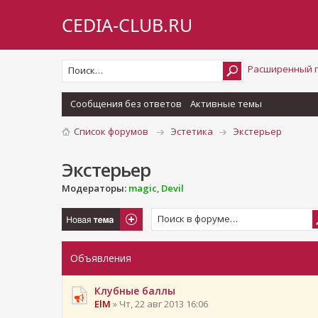
CEDIA-CLUB.RU
Расширенный 
Сообщения без ответов
Активные темы
Список форумов
Эстетика
Экстерьер
Экстерьер
Модераторы:
magic
,
Devil
Новая тема
Объявления
Клубные баллы
ElM
» Чт, 22 авг 2013 16:06