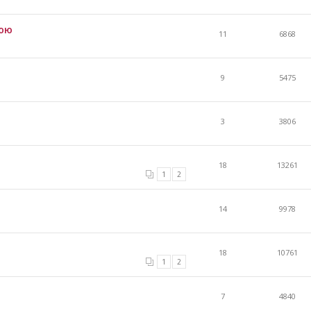
нюю
11
6868
9
5475
3
3806
18
13261
1
2
14
9978
18
10761
1
2
7
4840