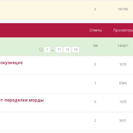
0
199790
Ответы
Просмотр
188
146697
...
1
11
12
13
вокузнецке
0
1070
1
8584
ет переделки морды
0
1679
2
3631