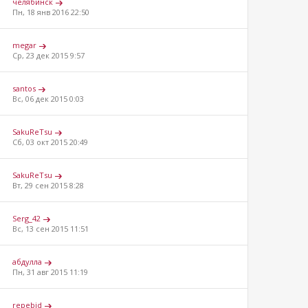
челябинск
Пн, 18 янв 2016 22:50
megar
Ср, 23 дек 2015 9:57
santos
Вс, 06 дек 2015 0:03
SakuReTsu
Сб, 03 окт 2015 20:49
SakuReTsu
Вт, 29 сен 2015 8:28
Serg_42
Вс, 13 сен 2015 11:51
абдулла
Пн, 31 авг 2015 11:19
repebjd