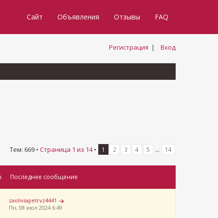
Сайт
Объявления
Отзывы
FAQ
Регистрация
|
Вход
Тем: 669 •
Страница
1
из
14
•
...
1
2
3
4
5
14
ы
Последнее сообщение
zaoliviapetrvz4441
Пн, 08 июл 2024 6:49