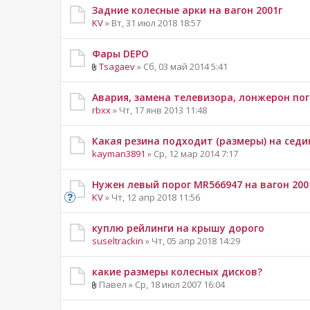
Задние колесные арки на вагон 2001г
KV
» Вт, 31 июл 2018 18:57
Фары DEPO
Tsagaev
» Сб, 03 май 2014 5:41
Авария, замена телевизора, лонжерон погн
rbxx
» Чт, 17 янв 2013 11:48
Какая резина подходит (размеры) на сед
kayman3891
» Ср, 12 мар 2014 7:17
Нужен левый порог MR566947 на вагон 200
KV
» Чт, 12 апр 2018 11:56
куплю рейлинги на крышу дорого
suseltrackin
» Чт, 05 апр 2018 14:29
какие размеры колесных дисков?
Павел » Ср, 18 июл 2007 16:04