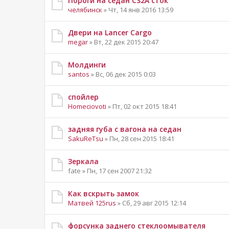
Пороги на седан CS2A сток
челябинск
» Чт, 14 янв 2016 13:59
Двери на Lancer Cargo
megar
» Вт, 22 дек 2015 20:47
Молдинги
santos
» Вс, 06 дек 2015 0:03
спойлер
Homeciovoti
» Пт, 02 окт 2015 18:41
задняя губа с вагона на седан
SakuReTsu
» Пн, 28 сен 2015 18:41
Зеркала
fate » Пн, 17 сен 2007 21:32
Как вскрыть замок
Матвей 125rus
» Сб, 29 авг 2015 12:14
форсунка заднего стеклоомывателя