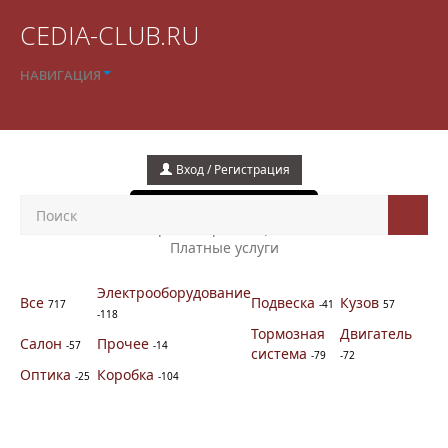
CEDIA-CLUB.RU
НАВИГАЦИЯ
Вход / Регистрация
+
Подать объявление
Правила размещения
Платные услуги
Электрооборудование
Все
Подвеска
Кузов
717
-41
57
-118
Тормозная
Двигатель
Салон
Прочее
-57
-14
система
-79
-72
Оптика
Коробка
-25
-104