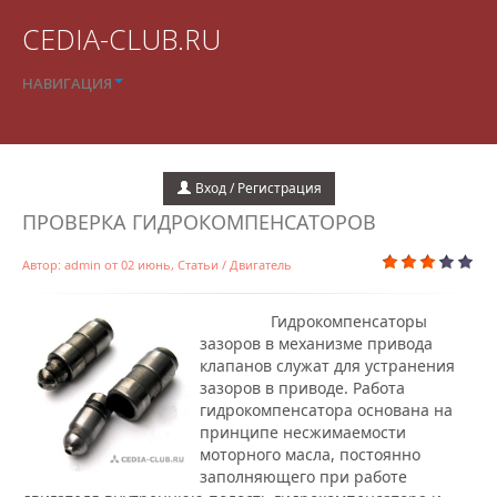
CEDIA-CLUB.RU
НАВИГАЦИЯ
Вход / Регистрация
ПРОВЕРКА ГИДРОКОМПЕНСАТОРОВ
Автор:
admin
от
02 июнь
,
Статьи
/
Двигатель
Гидрокомпенсаторы
зазоров в механизме привода
клапанов служат для устранения
зазоров в приводе. Работа
гидрокомпенса­тора основана на
принципе несжимаемости
моторного масла, постоянно
заполняющего при работе